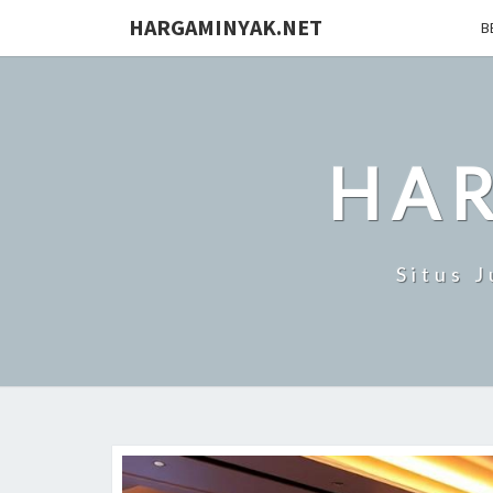
HARGAMINYAK.NET
B
HAR
Situs 