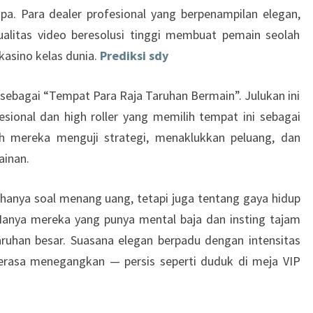
ropa. Para dealer profesional yang berpenampilan elegan,
ualitas video beresolusi tinggi membuat pemain seolah
kasino kelas dunia.
Prediksi sdy
i sebagai “Tempat Para Raja Taruhan Bermain”. Julukan ini
sional dan high roller yang memilih tempat ini sebagai
h mereka menguji strategi, menaklukkan peluang, dan
ainan.
 hanya soal menang uang, tetapi juga tentang gaya hidup
 Hanya mereka yang punya mental baja dan insting tajam
aruhan besar. Suasana elegan berpadu dengan intensitas
erasa menegangkan — persis seperti duduk di meja VIP