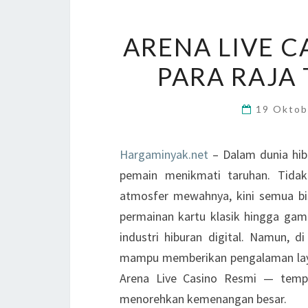
ARENA LIVE C
PARA RAJA
19 Okto
Hargaminyak.net
– Dalam dunia hib
pemain menikmati taruhan. Tidak
atmosfer mewahnya, kini semua bis
permainan kartu klasik hingga gam
industri hiburan digital. Namun, 
mampu memberikan pengalaman layak
Arena Live Casino Resmi — tempa
menorehkan kemenangan besar.