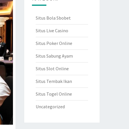
Situs Bola Sbobet
Situs Live Casino
Situs Poker Online
Situs Sabung Ayam
Situs Slot Online
Situs Tembak Ikan
Situs Togel Online
Uncategorized