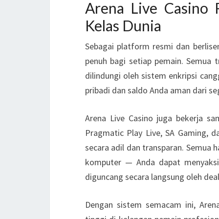
Arena Live Casino 
Kelas Dunia
Sebagai platform resmi dan berlise
penuh bagi setiap pemain. Semua tr
dilindungi oleh sistem enkripsi ca
pribadi dan saldo Anda aman dari se
Arena Live Casino juga bekerja sa
Pragmatic Play Live, SA Gaming, d
secara adil dan transparan. Semua ha
komputer — Anda dapat menyaksika
diguncang secara langsung oleh dea
Dengan sistem semacam ini, Arena