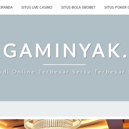
ERANDA
SITUS LIVE CASINO
SITUS BOLA SBOBET
SITUS POKER 
GAMINYAK
Judi Online Terbesar Serta Terbesar 