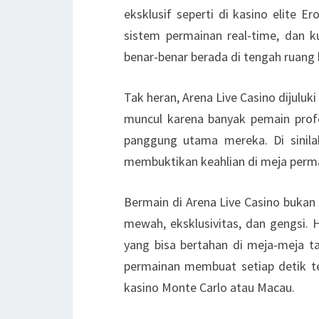
eksklusif seperti di kasino elite E
sistem permainan real-time, dan k
benar-benar berada di tengah ruang 
Tak heran, Arena Live Casino dijuluk
muncul karena banyak pemain profe
panggung utama mereka. Di sinila
membuktikan keahlian di meja perm
Bermain di Arena Live Casino bukan
mewah, eksklusivitas, dan gengsi.
yang bisa bertahan di meja-meja t
permainan membuat setiap detik t
kasino Monte Carlo atau Macau.