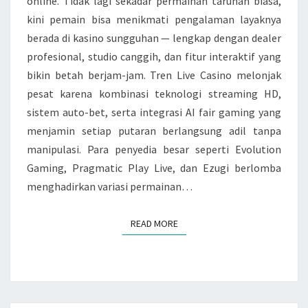
HARI!
online. Tidak lagi sekadar permainan taruhan biasa,
kini pemain bisa menikmati pengalaman layaknya
berada di kasino sungguhan — lengkap dengan dealer
profesional, studio canggih, dan fitur interaktif yang
bikin betah berjam-jam. Tren Live Casino melonjak
pesat karena kombinasi teknologi streaming HD,
sistem auto-bet, serta integrasi AI fair gaming yang
menjamin setiap putaran berlangsung adil tanpa
manipulasi. Para penyedia besar seperti Evolution
Gaming, Pragmatic Play Live, dan Ezugi berlomba
menghadirkan variasi permainan…
READ MORE
READ MORE