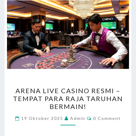
ARENA
ARENA LIVE CASINO RESMI –
LIVE
TEMPAT PARA RAJA TARUHAN
CASINO
BERMAIN!
RESMI
–
Comments
19 Oktober 2025
Admin
0 Comment
TEMPAT
PARA