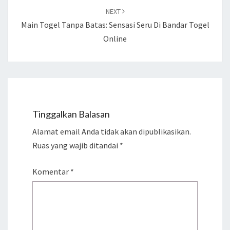
NEXT
Main Togel Tanpa Batas: Sensasi Seru Di Bandar Togel
Online
Tinggalkan Balasan
Alamat email Anda tidak akan dipublikasikan.
Ruas yang wajib ditandai
*
Komentar
*