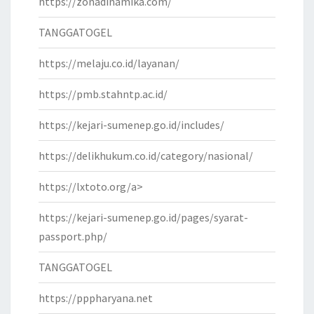
https://zonadinamika.com/
TANGGATOGEL
https://melaju.co.id/layanan/
https://pmb.stahntp.ac.id/
https://kejari-sumenep.go.id/includes/
https://delikhukum.co.id/category/nasional/
https://lxtoto.org/a>
https://kejari-sumenep.go.id/pages/syarat-
passport.php/
TANGGATOGEL
https://pppharyana.net