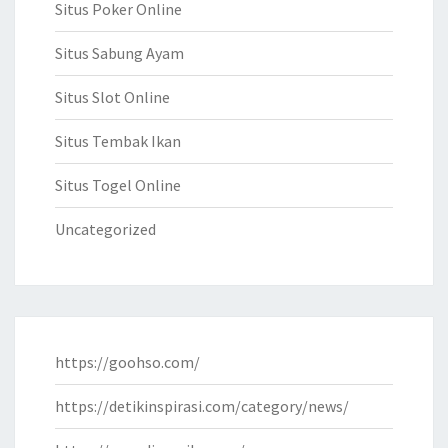
Situs Poker Online
Situs Sabung Ayam
Situs Slot Online
Situs Tembak Ikan
Situs Togel Online
Uncategorized
https://goohso.com/
https://detikinspirasi.com/category/news/