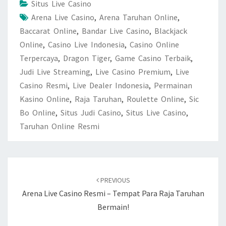
Situs Live Casino
Arena Live Casino
,
Arena Taruhan Online
,
Baccarat Online
,
Bandar Live Casino
,
Blackjack
Online
,
Casino Live Indonesia
,
Casino Online
Terpercaya
,
Dragon Tiger
,
Game Casino Terbaik
,
Judi Live Streaming
,
Live Casino Premium
,
Live
Casino Resmi
,
Live Dealer Indonesia
,
Permainan
Kasino Online
,
Raja Taruhan
,
Roulette Online
,
Sic
Bo Online
,
Situs Judi Casino
,
Situs Live Casino
,
Taruhan Online Resmi
Post
navigation
PREVIOUS
Arena Live Casino Resmi – Tempat Para Raja Taruhan
Bermain!