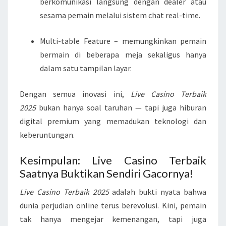
berkomunikasi langsung dengan dealer atau
sesama pemain melalui sistem chat real-time.
Multi-table Feature – memungkinkan pemain
bermain di beberapa meja sekaligus hanya
dalam satu tampilan layar.
Dengan semua inovasi ini,
Live Casino Terbaik
2025
bukan hanya soal taruhan — tapi juga hiburan
digital premium yang memadukan teknologi dan
keberuntungan.
Kesimpulan: Live Casino Terbaik
Saatnya Buktikan Sendiri Gacornya!
Live Casino Terbaik 2025
adalah bukti nyata bahwa
dunia perjudian online terus berevolusi. Kini, pemain
tak hanya mengejar kemenangan, tapi juga