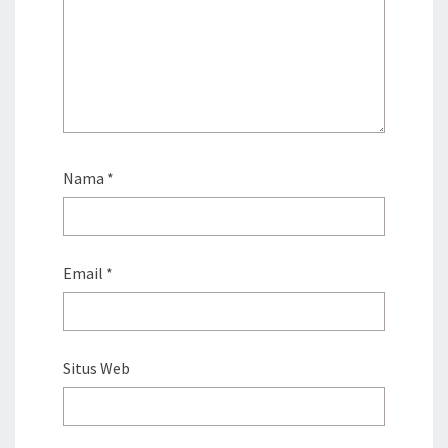
Nama
*
Email
*
Situs Web