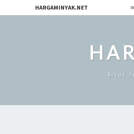
HARGAMINYAK.NET
B
HAR
Situs 