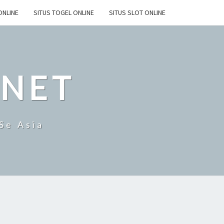
ONLINE
SITUS TOGEL ONLINE
SITUS SLOT ONLINE
.NET
Se Asia