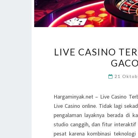
LIVE CASINO TER
GACO
21 Okto
Hargaminyak.net – Live Casino Terb
Live Casino online. Tidak lagi seka
pengalaman layaknya berada di ka
studio canggih, dan fitur interakti
pesat karena kombinasi teknologi 