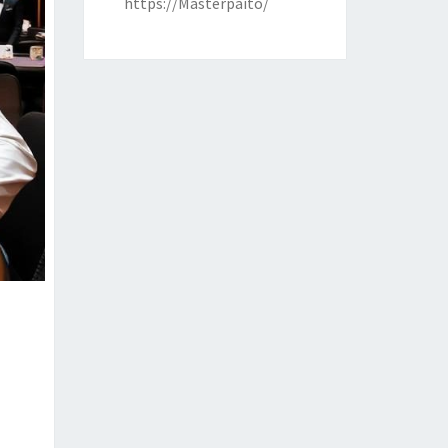
https://Masterpaito/