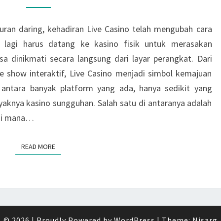
–
TEMPAT
uran daring, kehadiran Live Casino telah mengubah cara
PARA
 lagi harus datang ke kasino fisik untuk merasakan
RAJA
a dinikmati secara langsung dari layar perangkat. Dari
TARUHAN
e show interaktif, Live Casino menjadi simbol kemajuan
BERMAIN!
di antara banyak platform yang ada, hanya sedikit yang
nya kasino sungguhan. Salah satu di antaranya adalah
 di mana…
READ MORE
READ MORE
© 2026
|
Proudly Powered by
WordPress
|
Theme:
Nisarg