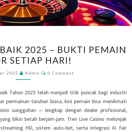
LIVE
BAIK 2025 – BUKTI PEMAIN
CASINO
R SETIAP HARI!
TERBAIK
2025
Comments
ber 2025
Admin
0 Comment
–
BUKTI
aik Tahun 2025 telah menjadi titik puncak bagi industri
PEMAIN
dar permainan taruhan biasa, kini pemain bisa menikmati
GACOR
sino sungguhan — lengkap dengan dealer profesional,
SETIAP
f yang bikin betah berjam-jam. Tren Live Casino melonjak
HARI!
streaming HD, sistem auto-bet, serta integrasi AI fair