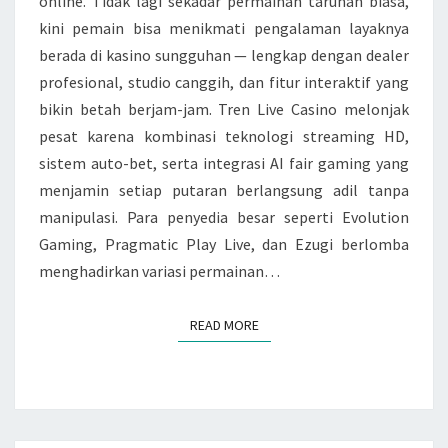
HARI!
online. Tidak lagi sekadar permainan taruhan biasa,
kini pemain bisa menikmati pengalaman layaknya
berada di kasino sungguhan — lengkap dengan dealer
profesional, studio canggih, dan fitur interaktif yang
bikin betah berjam-jam. Tren Live Casino melonjak
pesat karena kombinasi teknologi streaming HD,
sistem auto-bet, serta integrasi AI fair gaming yang
menjamin setiap putaran berlangsung adil tanpa
manipulasi. Para penyedia besar seperti Evolution
Gaming, Pragmatic Play Live, dan Ezugi berlomba
menghadirkan variasi permainan…
READ MORE
READ MORE