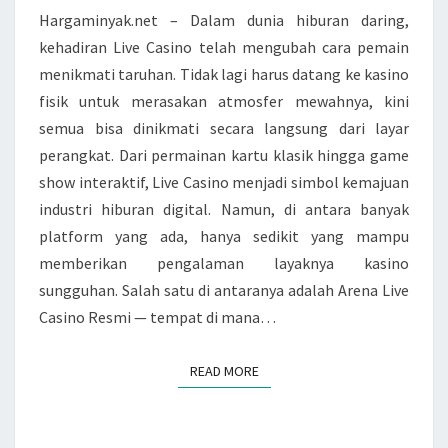
RAJA
Hargaminyak.net – Dalam dunia hiburan daring,
TARUHAN
kehadiran Live Casino telah mengubah cara pemain
BERMAIN!
menikmati taruhan. Tidak lagi harus datang ke kasino
fisik untuk merasakan atmosfer mewahnya, kini
semua bisa dinikmati secara langsung dari layar
perangkat. Dari permainan kartu klasik hingga game
show interaktif, Live Casino menjadi simbol kemajuan
industri hiburan digital. Namun, di antara banyak
platform yang ada, hanya sedikit yang mampu
memberikan pengalaman layaknya kasino
sungguhan. Salah satu di antaranya adalah Arena Live
Casino Resmi — tempat di mana…
READ MORE
READ MORE