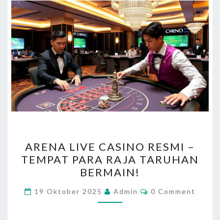
ARENA
ARENA LIVE CASINO RESMI –
LIVE
TEMPAT PARA RAJA TARUHAN
CASINO
BERMAIN!
RESMI
–
Comments
19 Oktober 2025
Admin
0 Comment
TEMPAT
PARA