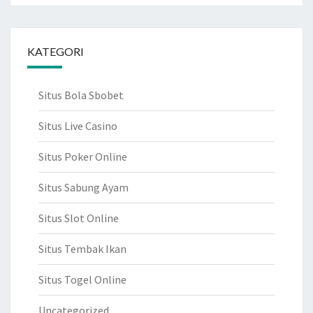
KATEGORI
Situs Bola Sbobet
Situs Live Casino
Situs Poker Online
Situs Sabung Ayam
Situs Slot Online
Situs Tembak Ikan
Situs Togel Online
Uncategorized