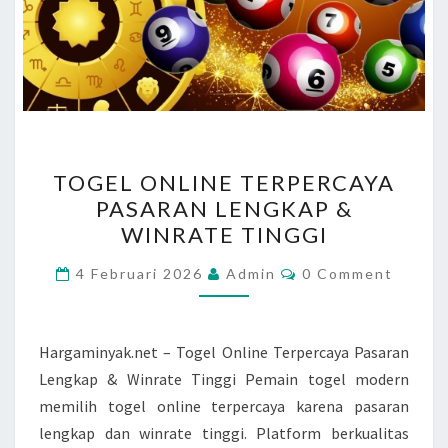
TOGEL
TOGEL ONLINE TERPERCAYA
ONLINE
PASARAN LENGKAP &
TERPERCAYA
WINRATE TINGGI
PASARAN
LENGKAP
Comments
4 Februari 2026
Admin
0 Comment
&
WINRATE
TINGGI
Hargaminyak.net – Togel Online Terpercaya Pasaran
Lengkap & Winrate Tinggi Pemain togel modern
memilih togel online terpercaya karena pasaran
lengkap dan winrate tinggi. Platform berkualitas