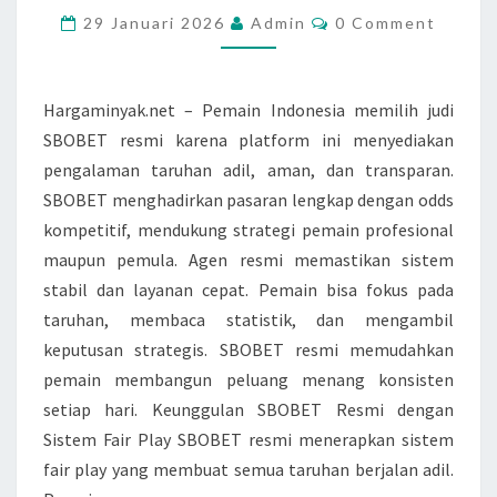
PILIHAN
Comments
29 Januari 2026
Admin
0 Comment
UTAMA
PEMAIN
INDONESIA
Hargaminyak.net – Pemain Indonesia memilih judi
SBOBET resmi karena platform ini menyediakan
pengalaman taruhan adil, aman, dan transparan.
SBOBET menghadirkan pasaran lengkap dengan odds
kompetitif, mendukung strategi pemain profesional
maupun pemula. Agen resmi memastikan sistem
stabil dan layanan cepat. Pemain bisa fokus pada
taruhan, membaca statistik, dan mengambil
keputusan strategis. SBOBET resmi memudahkan
pemain membangun peluang menang konsisten
setiap hari. Keunggulan SBOBET Resmi dengan
Sistem Fair Play SBOBET resmi menerapkan sistem
fair play yang membuat semua taruhan berjalan adil.