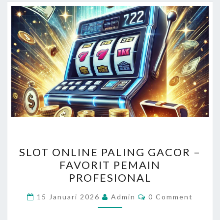
SLOT
SLOT ONLINE PALING GACOR –
ONLINE
FAVORIT PEMAIN
PALING
PROFESIONAL
GACOR
–
Comments
15 Januari 2026
Admin
0 Comment
FAVORIT