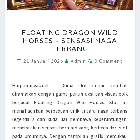
FLOATING
FLOATING DRAGON WILD
DRAGON
HORSES – SENSASI NAGA
WILD
TERBANG
HORSES
–
Comments
21 Januari 2026
Admin
0 Comment
SENSASI
NAGA
TERBANG
Hargaminyak.net – Dunia slot online kembali
diramaikan dengan game penuh aksi dan visual epik
berjudul Floating Dragon Wild Horses. Slot ini
menghadirkan perpaduan unik antara naga terbang
legendaris dan kuda liar pembawa keberuntungan,
menciptakan sensasi bermain yang berbeda dari slot
pada umumnya. Dengan tampilan grafis memukau,