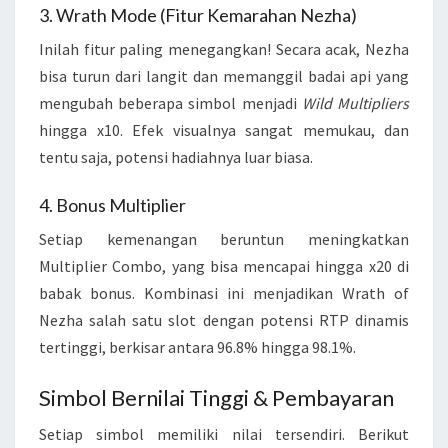
3. Wrath Mode (Fitur Kemarahan Nezha)
Inilah fitur paling menegangkan! Secara acak, Nezha
bisa turun dari langit dan memanggil badai api yang
mengubah beberapa simbol menjadi
Wild Multipliers
hingga x10. Efek visualnya sangat memukau, dan
tentu saja, potensi hadiahnya luar biasa.
4. Bonus Multiplier
Setiap kemenangan beruntun meningkatkan
Multiplier Combo, yang bisa mencapai hingga x20 di
babak bonus. Kombinasi ini menjadikan Wrath of
Nezha salah satu slot dengan potensi RTP dinamis
tertinggi, berkisar antara 96.8% hingga 98.1%.
Simbol Bernilai Tinggi & Pembayaran
Setiap simbol memiliki nilai tersendiri. Berikut