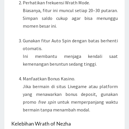
Perhatikan frekuensi Wrath Mode.
Biasanya, fitur ini muncul setiap 20–30 putaran.
Simpan saldo cukup agar bisa menunggu
momen besar ini.
Gunakan fitur Auto Spin dengan batas berhenti
otomatis.
Ini membantu menjaga kendali saat
kemenangan beruntun sedang tinggi.
Manfaatkan Bonus Kasino.
Jika bermain di situs Livegame atau platform
yang menawarkan bonus deposit, gunakan
promo
free spin
untuk memperpanjang waktu
bermain tanpa menambah modal.
Kelebihan Wrath of Nezha