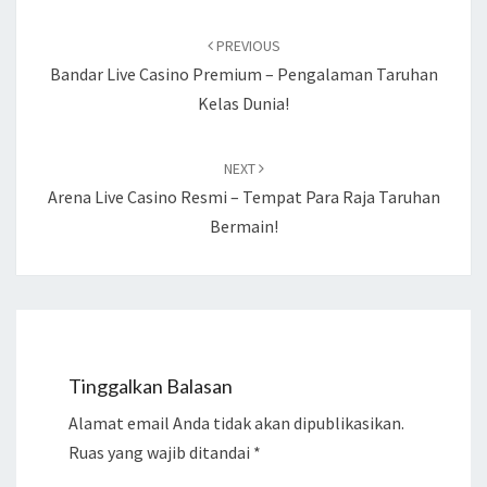
Post
navigation
PREVIOUS
Bandar Live Casino Premium – Pengalaman Taruhan
Kelas Dunia!
NEXT
Arena Live Casino Resmi – Tempat Para Raja Taruhan
Bermain!
Tinggalkan Balasan
Alamat email Anda tidak akan dipublikasikan.
Ruas yang wajib ditandai
*