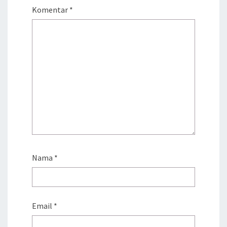
Komentar
*
Nama
*
Email
*