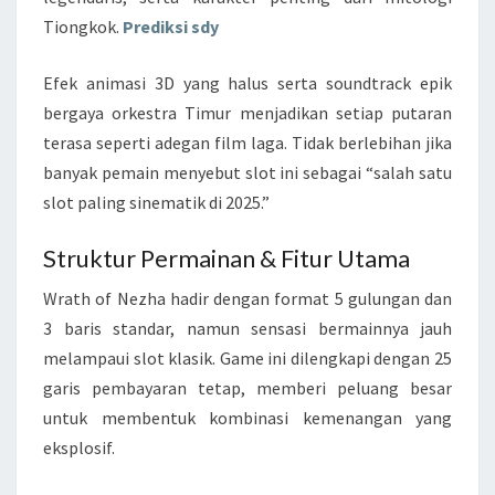
Tiongkok.
Prediksi sdy
Efek animasi 3D yang halus serta soundtrack epik
bergaya orkestra Timur menjadikan setiap putaran
terasa seperti adegan film laga. Tidak berlebihan jika
banyak pemain menyebut slot ini sebagai “salah satu
slot paling sinematik di 2025.”
Struktur Permainan & Fitur Utama
Wrath of Nezha hadir dengan format 5 gulungan dan
3 baris standar, namun sensasi bermainnya jauh
melampaui slot klasik. Game ini dilengkapi dengan 25
garis pembayaran tetap, memberi peluang besar
untuk membentuk kombinasi kemenangan yang
eksplosif.