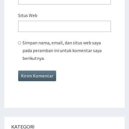
Situs Web
Simpan nama, email, dan situs web saya
pada peramban ini untuk komentar saya
berikutnya.
KATEGORI