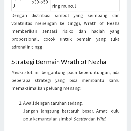
x30–x50
J
ring muncul
Dengan distribusi simbol yang seimbang dan
volatilitas menengah ke tinggi, Wrath of Nezha
memberikan sensasi risiko dan hadiah yang
proporsional, cocok untuk pemain yang suka
adrenalin tinggi.
Strategi Bermain Wrath of Nezha
Meski slot ini bergantung pada keberuntungan, ada
beberapa strategi yang bisa membantu kamu
memaksimalkan peluang menang:
Awali dengan taruhan sedang.
Jangan langsung bertaruh besar. Amati dulu
pola kemunculan simbol
Scatter
dan
Wild
.