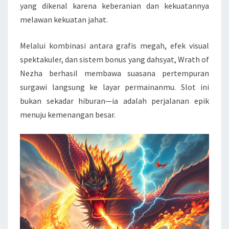
yang dikenal karena keberanian dan kekuatannya
melawan kekuatan jahat.
Melalui kombinasi antara grafis megah, efek visual
spektakuler, dan sistem bonus yang dahsyat, Wrath of
Nezha berhasil membawa suasana pertempuran
surgawi langsung ke layar permainanmu. Slot ini
bukan sekadar hiburan—ia adalah perjalanan epik
menuju kemenangan besar.