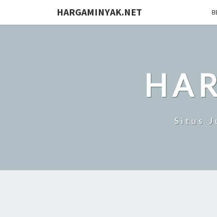
HARGAMINYAK.NET
B
HAR
Situs 