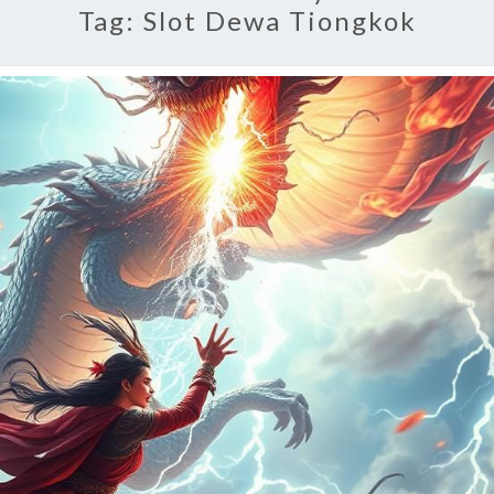
Tag:
Slot Dewa Tiongkok