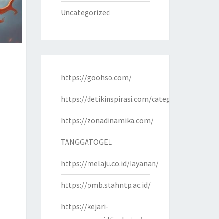
Uncategorized
https://goohso.com/
https://detikinspirasi.com/category/news/
https://zonadinamika.com/
TANGGATOGEL
https://melaju.co.id/layanan/
https://pmb.stahntp.ac.id/
https://kejari-