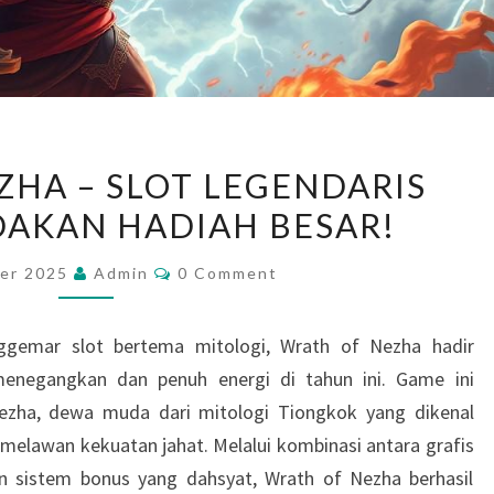
WRATH
ZHA – SLOT LEGENDARIS
OF
AKAN HADIAH BESAR!
NEZHA
–
Comments
ber 2025
Admin
0 Comment
SLOT
LEGENDARIS
ggemar slot bertema mitologi, Wrath of Nezha hadir
DENGAN
menegangkan dan penuh energi di tahun ini. Game ini
LEDAKAN
s Nezha, dewa muda dari mitologi Tiongkok yang dikenal
HADIAH
melawan kekuatan jahat. Melalui kombinasi antara grafis
BESAR!
an sistem bonus yang dahsyat, Wrath of Nezha berhasil