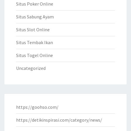
Situs Poker Online
Situs Sabung Ayam
Situs Slot Online
Situs Tembak Ikan
Situs Togel Online
Uncategorized
https://goohso.com/
https://detikinspirasi.com/category/news/