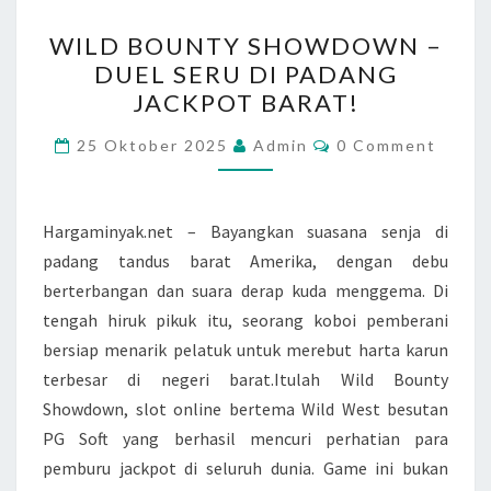
WILD
WILD BOUNTY SHOWDOWN –
BOUNTY
DUEL SERU DI PADANG
SHOWDOWN
JACKPOT BARAT!
–
DUEL
Comments
25 Oktober 2025
Admin
0 Comment
SERU
DI
PADANG
Hargaminyak.net – Bayangkan suasana senja di
JACKPOT
padang tandus barat Amerika, dengan debu
BARAT!
berterbangan dan suara derap kuda menggema. Di
tengah hiruk pikuk itu, seorang koboi pemberani
bersiap menarik pelatuk untuk merebut harta karun
terbesar di negeri barat.Itulah Wild Bounty
Showdown, slot online bertema Wild West besutan
PG Soft yang berhasil mencuri perhatian para
pemburu jackpot di seluruh dunia. Game ini bukan