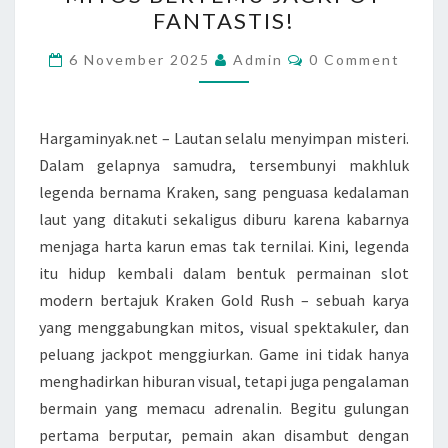
RUSH
FANTASTIS!
–
SAAT
Comments
6 November 2025
Admin
0 Comment
MITOS
BERTEMU
JACKPOT
Hargaminyak.net – Lautan selalu menyimpan misteri.
FANTASTIS!
Dalam gelapnya samudra, tersembunyi makhluk
legenda bernama Kraken, sang penguasa kedalaman
laut yang ditakuti sekaligus diburu karena kabarnya
menjaga harta karun emas tak ternilai. Kini, legenda
itu hidup kembali dalam bentuk permainan slot
modern bertajuk Kraken Gold Rush – sebuah karya
yang menggabungkan mitos, visual spektakuler, dan
peluang jackpot menggiurkan. Game ini tidak hanya
menghadirkan hiburan visual, tetapi juga pengalaman
bermain yang memacu adrenalin. Begitu gulungan
pertama berputar, pemain akan disambut dengan