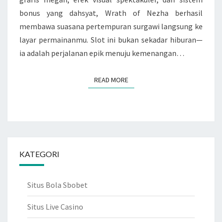
bonus yang dahsyat, Wrath of Nezha berhasil
membawa suasana pertempuran surgawi langsung ke
layar permainanmu. Slot ini bukan sekadar hiburan—
ia adalah perjalanan epik menuju kemenangan…
READ MORE
READ MORE
KATEGORI
Situs Bola Sbobet
Situs Live Casino