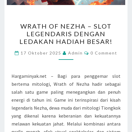
WRATH
WRATH OF NEZHA – SLOT
OF
LEGENDARIS DENGAN
NEZHA
LEDAKAN HADIAH BESAR!
–
SLOT
Comments
17 Oktober 2025
Admin
0 Comment
LEGENDARIS
DENGAN
LEDAKAN
Hargaminyak.net – Bagi para penggemar slot
HADIAH
bertema mitologi, Wrath of Nezha hadir sebagai
BESAR!
salah satu game paling menegangkan dan penuh
energi di tahun ini. Game ini terinspirasi dari kisah
legendaris Nezha, dewa muda dari mitologi Tiongkok
yang dikenal karena keberanian dan kekuatannya
melawan kekuatan jahat. Melalui kombinasi antara
grafis megah, efek visual spektakuler, dan sistem