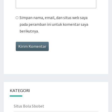
Simpan nama, email, dan situs web saya
pada peramban ini untuk komentar saya
berikutnya.
KATEGORI
Situs Bola Sbobet