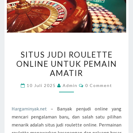
SITUS
SITUS JUDI ROULETTE
JUDI
ONLINE UNTUK PEMAIN
ROULETTE
AMATIR
ONLINE
UNTUK
Comments
10 Juli 2025
Admin
0 Comment
PEMAIN
AMATIR
Hargaminyak.net
– Banyak penjudi online yang
mencari pengalaman baru, dan salah satu pilihan
menarik adalah situs judi roulette online. Permainan
roulette menawarkan kesenangan dan peluang besar