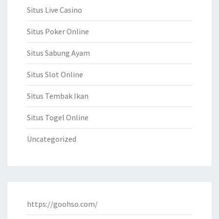
Situs Live Casino
Situs Poker Online
Situs Sabung Ayam
Situs Slot Online
Situs Tembak Ikan
Situs Togel Online
Uncategorized
https://goohso.com/