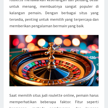
untuk menang, membuatnya sangat populer di
kalangan pemain
.
Dengan berbagai situs yang
tersedia, penting untuk memilih yang terpercaya dan
memberikan pengalaman bermain yang baik.
Saat memilih situs judi roulette online, pemain harus
memperhatikan beberapa faktor. Fitur seperti