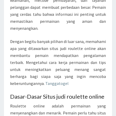
keamanan, metode pembayaran, dan layanan
pelanggan dapat membuat perbedaan besar. Pemain
yang cerdas tahu bahwa informasi ini penting untuk
memastikan permainan yang aman dan
menyenangkan.
Dengan begitu banyak pilihan di luar sana, memahami
apa yang ditawarkan situs judi roulette online akan
membantu pemain mendapatkan pengalaman
terbaik. Mengetahui cara kerja permainan dan tips
untuk meningkatkan peluang menang sangat
berharga bagi siapa saja yang ingin mencoba
keberuntungannya.
Tanggatogel
Dasar-Dasar Situs judi roulette online
Roulette online adalah permainan yang
menyenangkan dan menarik. Pemain perlu tahu situs