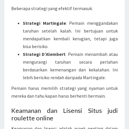
Beberapa strategi yang efektif termasuk:
Strategi Martingale
: Pemain menggandakan
taruhan setelah kalah. Ini bertujuan untuk
mendapatkan kembali kerugian, tetapi juga
bisa berisiko.
Strategi D’Alembert
: Pemain menambah atau
mengurangi taruhan secara perlahan
berdasarkan kemenangan dan kekalahan. Ini
lebih berisiko rendah daripada Martingale.
Pemain harus memilih strategi yang nyaman untuk
mereka dan tahu kapan harus berhenti bermain.
Keamanan dan Lisensi Situs judi
roulette online
Keamanan dan lisensi adalah aspek penting dalam