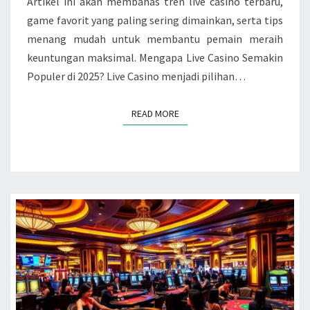
Artikel ini akan membahas tren live casino terbaru,
game favorit yang paling sering dimainkan, serta tips
menang mudah untuk membantu pemain meraih
keuntungan maksimal. Mengapa Live Casino Semakin
Populer di 2025? Live Casino menjadi pilihan…
READ MORE
READ MORE