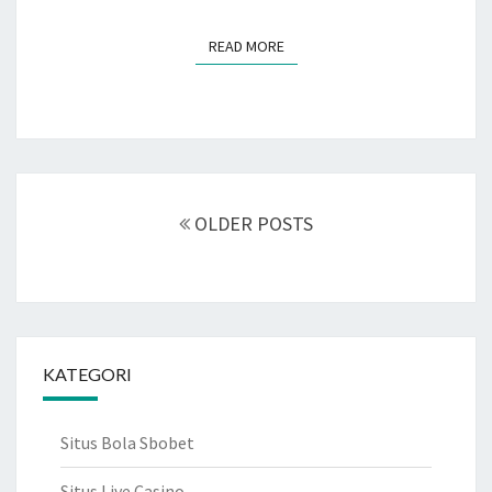
READ MORE
READ MORE
Posts
navigation
OLDER POSTS
KATEGORI
Situs Bola Sbobet
Situs Live Casino