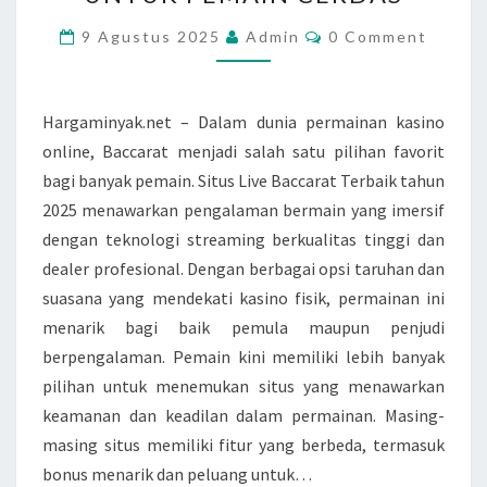
TERBAIK
2025:
Comments
9 Agustus 2025
Admin
0 Comment
PANDUAN
UNTUK
PEMAIN
Hargaminyak.net – Dalam dunia permainan kasino
CERDAS
online, Baccarat menjadi salah satu pilihan favorit
bagi banyak pemain. Situs Live Baccarat Terbaik tahun
2025 menawarkan pengalaman bermain yang imersif
dengan teknologi streaming berkualitas tinggi dan
dealer profesional. Dengan berbagai opsi taruhan dan
suasana yang mendekati kasino fisik, permainan ini
menarik bagi baik pemula maupun penjudi
berpengalaman. Pemain kini memiliki lebih banyak
pilihan untuk menemukan situs yang menawarkan
keamanan dan keadilan dalam permainan. Masing-
masing situs memiliki fitur yang berbeda, termasuk
bonus menarik dan peluang untuk…