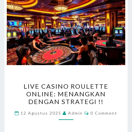
LIVE
LIVE CASINO ROULETTE
CASINO
ONLINE: MENANGKAN
ROULETTE
DENGAN STRATEGI !!
ONLINE:
MENANGKAN
Comments
12 Agustus 2025
Admin
0 Comment
DENGAN
STRATEGI