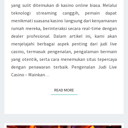
yang sulit ditemukan di kasino online biasa. Melalui
teknologi streaming canggih, pemain dapat
menikmati suasana kasino langsung dari kenyamanan
rumah mereka, berinteraksi secara real-time dengan
dealer profesional. Dalam artikel ini, kami akan
menjelajahi berbagai aspek penting dari judi live
casino, termasuk pengenalan, pengalaman bermain
yang otentik, serta cara menemukan situs tepercaya
dengan penawaran terbaik. Pengenalan Judi Live
Casino – Mainkan…
READ MORE
READ MORE