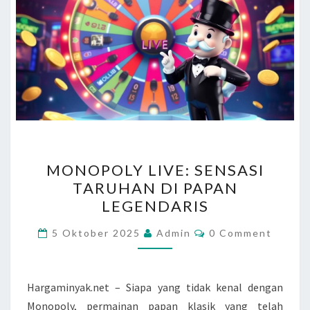
MONOPOLY
MONOPOLY LIVE: SENSASI
LIVE:
TARUHAN DI PAPAN
SENSASI
LEGENDARIS
TARUHAN
DI
Comments
5 Oktober 2025
Admin
0 Comment
PAPAN
LEGENDARIS
Hargaminyak.net – Siapa yang tidak kenal dengan
Monopoly, permainan papan klasik yang telah