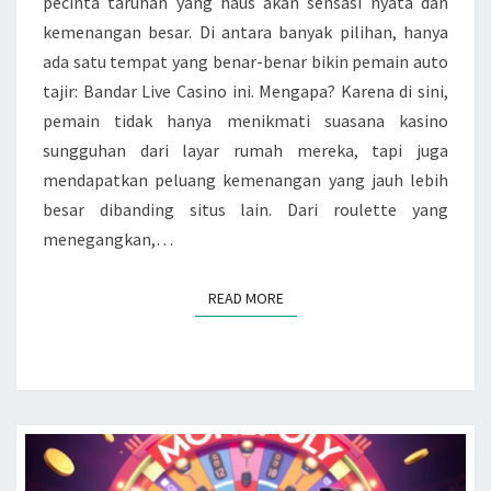
pecinta taruhan yang haus akan sensasi nyata dan
kemenangan besar. Di antara banyak pilihan, hanya
ada satu tempat yang benar-benar bikin pemain auto
tajir: Bandar Live Casino ini. Mengapa? Karena di sini,
pemain tidak hanya menikmati suasana kasino
sungguhan dari layar rumah mereka, tapi juga
mendapatkan peluang kemenangan yang jauh lebih
besar dibanding situs lain. Dari roulette yang
menegangkan,…
READ MORE
READ MORE