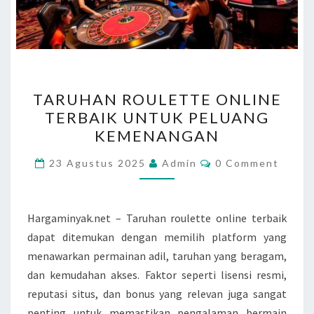
TARUHAN
TARUHAN ROULETTE ONLINE
ROULETTE
TERBAIK UNTUK PELUANG
ONLINE
KEMENANGAN
TERBAIK
UNTUK
Comments
23 Agustus 2025
Admin
0 Comment
PELUANG
KEMENANGAN
Hargaminyak.net – Taruhan roulette online terbaik
dapat ditemukan dengan memilih platform yang
menawarkan permainan adil, taruhan yang beragam,
dan kemudahan akses. Faktor seperti lisensi resmi,
reputasi situs, dan bonus yang relevan juga sangat
penting untuk memastikan pengalaman bermain