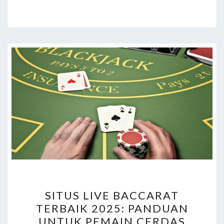
SITUS
SITUS LIVE BACCARAT
LIVE
TERBAIK 2025: PANDUAN
BACCARAT
UNTUK PEMAIN CERDAS