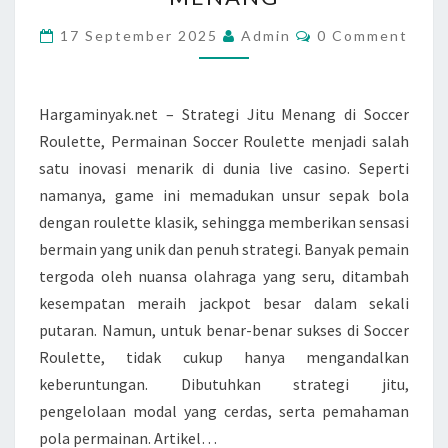
–
STRATEGI
Comments
17 September 2025
Admin
0 Comment
JITU
MENANG
Hargaminyak.net – Strategi Jitu Menang di Soccer
Roulette, Permainan Soccer Roulette menjadi salah
satu inovasi menarik di dunia live casino. Seperti
namanya, game ini memadukan unsur sepak bola
dengan roulette klasik, sehingga memberikan sensasi
bermain yang unik dan penuh strategi. Banyak pemain
tergoda oleh nuansa olahraga yang seru, ditambah
kesempatan meraih jackpot besar dalam sekali
putaran. Namun, untuk benar-benar sukses di Soccer
Roulette, tidak cukup hanya mengandalkan
keberuntungan. Dibutuhkan strategi jitu,
pengelolaan modal yang cerdas, serta pemahaman
pola permainan. Artikel…