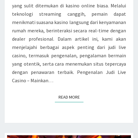
yang sulit ditemukan di kasino online biasa. Melalui
teknologi streaming canggih, pemain dapat
menikmati suasana kasino langsung dari kenyamanan
rumah mereka, berinteraksi secara real-time dengan
dealer profesional. Dalam artikel ini, kami akan
menjelajahi berbagai aspek penting dari judi live
casino, termasuk pengenalan, pengalaman bermain
yang otentik, serta cara menemukan situs tepercaya
dengan penawaran terbaik. Pengenalan Judi Live
Casino – Mainkan…
READ MORE
READ MORE