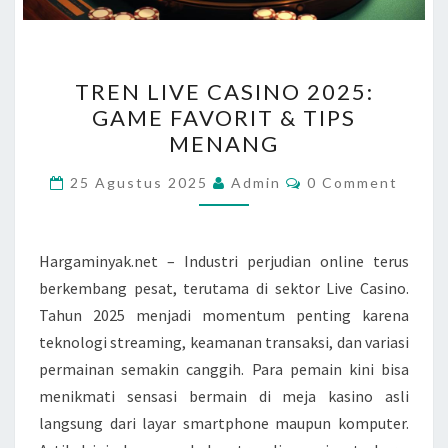
TREN
TREN LIVE CASINO 2025:
LIVE
GAME FAVORIT & TIPS
CASINO
MENANG
2025:
GAME
Comments
25 Agustus 2025
Admin
0 Comment
FAVORIT
&
TIPS
Hargaminyak.net – Industri perjudian online terus
MENANG
berkembang pesat, terutama di sektor Live Casino.
Tahun 2025 menjadi momentum penting karena
teknologi streaming, keamanan transaksi, dan variasi
permainan semakin canggih. Para pemain kini bisa
menikmati sensasi bermain di meja kasino asli
langsung dari layar smartphone maupun komputer.