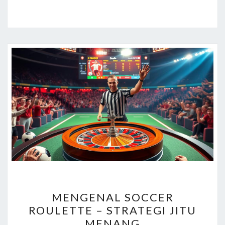
MENGENAL
MENGENAL SOCCER
SOCCER
ROULETTE – STRATEGI JITU
ROULETTE
MENANG