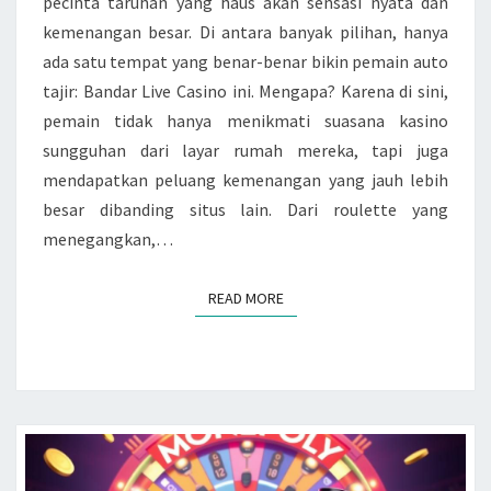
pecinta taruhan yang haus akan sensasi nyata dan
kemenangan besar. Di antara banyak pilihan, hanya
ada satu tempat yang benar-benar bikin pemain auto
tajir: Bandar Live Casino ini. Mengapa? Karena di sini,
pemain tidak hanya menikmati suasana kasino
sungguhan dari layar rumah mereka, tapi juga
mendapatkan peluang kemenangan yang jauh lebih
besar dibanding situs lain. Dari roulette yang
menegangkan,…
READ MORE
READ MORE