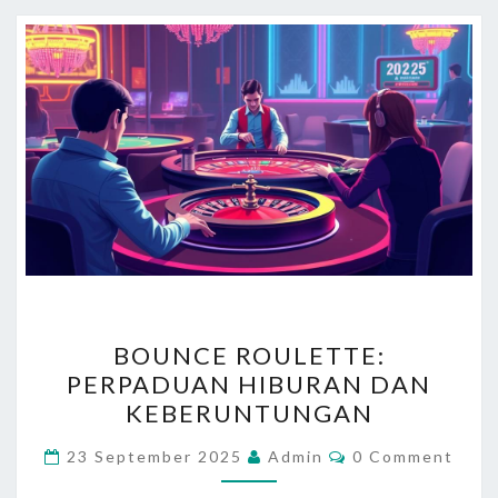
BOUNCE
BOUNCE ROULETTE:
ROULETTE:
PERPADUAN HIBURAN DAN
PERPADUAN
KEBERUNTUNGAN
HIBURAN
DAN
Comments
23 September 2025
Admin
0 Comment
KEBERUNTUNGAN