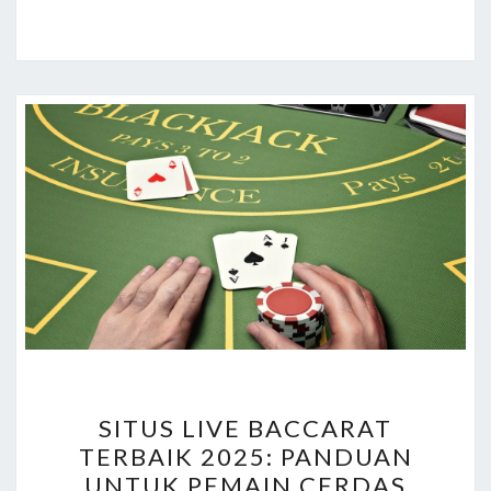
SITUS
SITUS LIVE BACCARAT
LIVE
TERBAIK 2025: PANDUAN
BACCARAT
UNTUK PEMAIN CERDAS