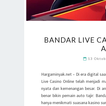
BANDAR LIVE C
A
13 Okto
Hargaminyak.net – Di era digital saa
Live Casino Online telah menjadi m
nyata dan kemenangan besar. Di an
benar bikin pemain auto tajir: Band
hanya menikmati suasana kasino su