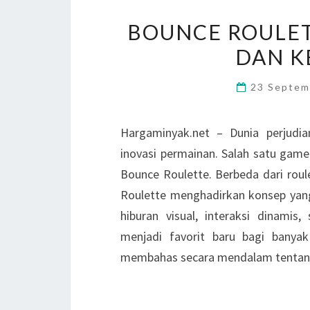
BOUNCE ROULET
DAN 
23 Septe
Hargaminyak.net – Dunia perjudi
inovasi permainan. Salah satu gam
Bounce Roulette. Berbeda dari roul
Roulette menghadirkan konsep yang 
hiburan visual, interaksi dinami
menjadi favorit baru bagi banyak
membahas secara mendalam tentang 