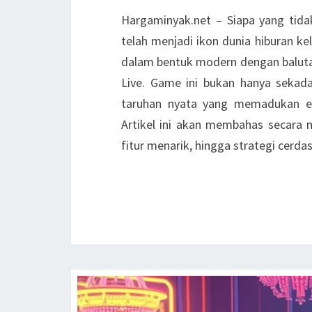
Hargaminyak.net – Siapa yang tida
telah menjadi ikon dunia hiburan ke
dalam bentuk modern dengan balutan 
Live. Game ini bukan hanya sekad
taruhan nyata yang memadukan ele
Artikel ini akan membahas secara 
fitur menarik, hingga strategi ce