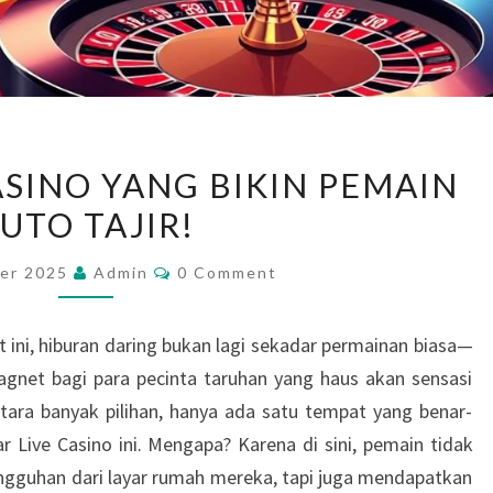
BANDAR
ASINO YANG BIKIN PEMAIN
LIVE
UTO TAJIR!
CASINO
YANG
Comments
ber 2025
Admin
0 Comment
BIKIN
PEMAIN
t ini, hiburan daring bukan lagi sekadar permainan biasa—
AUTO
agnet bagi para pecinta taruhan yang haus akan sensasi
TAJIR!
tara banyak pilihan, hanya ada satu tempat yang benar-
ar Live Casino ini. Mengapa? Karena di sini, pemain tidak
ngguhan dari layar rumah mereka, tapi juga mendapatkan