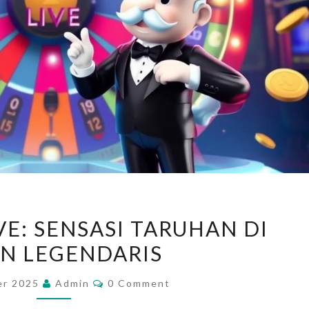
MONOPOLY
E: SENSASI TARUHAN DI
LIVE:
N LEGENDARIS
SENSASI
TARUHAN
Comments
er 2025
Admin
0 Comment
DI