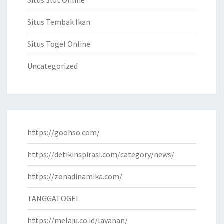
Situs Tembak Ikan
Situs Togel Online
Uncategorized
https://goohso.com/
https://detikinspirasi.com/category/news/
https://zonadinamika.com/
TANGGATOGEL
https://melaju.co.id/layanan/