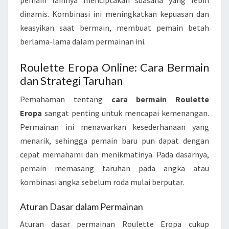
pemain lainnya menciptakan suasana yang lebih
dinamis. Kombinasi ini meningkatkan kepuasan dan
keasyikan saat bermain, membuat pemain betah
berlama-lama dalam permainan ini.
Roulette Eropa Online: Cara Bermain
dan Strategi Taruhan
Pemahaman tentang
cara bermain Roulette
Eropa
sangat penting untuk mencapai kemenangan.
Permainan ini menawarkan kesederhanaan yang
menarik, sehingga pemain baru pun dapat dengan
cepat memahami dan menikmatinya. Pada dasarnya,
pemain memasang taruhan pada angka atau
kombinasi angka sebelum roda mulai berputar.
Aturan Dasar dalam Permainan
Aturan dasar permainan Roulette Eropa cukup