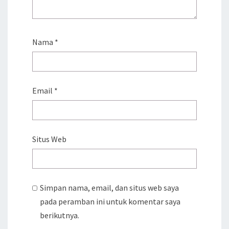
Nama
*
Email
*
Situs Web
Simpan nama, email, dan situs web saya
pada peramban ini untuk komentar saya
berikutnya.