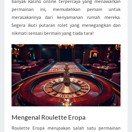
banyak kasino online terpercaya yang menawarkan
permainan ini, memudahkan pemain untuk
merasakannya dari kenyamanan rumah mereka.
Segera ikuti putaran rolet yang menegangkan dan
nikmati sensasi bermain yang tiada tara!
Mengenal Roulette Eropa
Roulette Eropa merupakan salah satu permainan