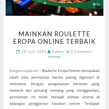
MAINKAN
MAINKAN ROULETTE
ROULETTE
EROPA ONLINE TERBAIK
EROPA
ONLINE
Comments
28 Juni 2025
Admin
0 Comment
TERBAIK
Hargaminyak.net
– Roulette Eropa Online merupakan
salah satu permainan kasino paling digemari di
Indonesia. Dengan pengalaman bermain yang
menarik dan peluang menang yang menggiurkan,
permainan ini telah menjadi pilihan utama di
kalangan penggemar taruhan online. Terdapat