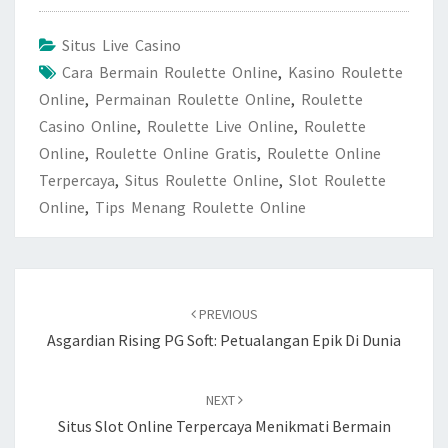
Situs Live Casino
Cara Bermain Roulette Online
,
Kasino Roulette
Online
,
Permainan Roulette Online
,
Roulette
Casino Online
,
Roulette Live Online
,
Roulette
Online
,
Roulette Online Gratis
,
Roulette Online
Terpercaya
,
Situs Roulette Online
,
Slot Roulette
Online
,
Tips Menang Roulette Online
Post
navigation
PREVIOUS
Asgardian Rising PG Soft: Petualangan Epik Di Dunia
NEXT
Situs Slot Online Terpercaya Menikmati Bermain