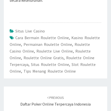
secara keseluruhan.
Situs Live Casino
Cara Bermain Roulette Online
,
Kasino Roulette
Online
,
Permainan Roulette Online
,
Roulette
Casino Online
,
Roulette Live Online
,
Roulette
Online
,
Roulette Online Gratis
,
Roulette Online
Terpercaya
,
Situs Roulette Online
,
Slot Roulette
Online
,
Tips Menang Roulette Online
Post
navigation
PREVIOUS
Daftar Poker Online Terpercaya Indonesia