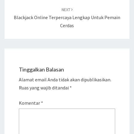
NEXT
Blackjack Online Terpercaya Lengkap Untuk Pemain
Cerdas
Tinggalkan Balasan
Alamat email Anda tidak akan dipublikasikan.
Ruas yang wajib ditandai
*
Komentar
*