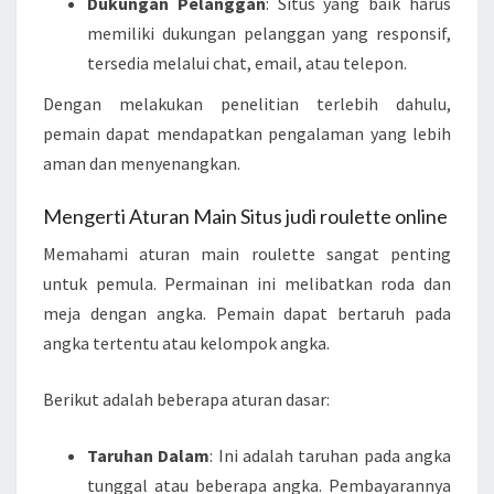
Dukungan Pelanggan
: Situs yang baik harus
memiliki dukungan pelanggan yang responsif,
tersedia melalui chat, email, atau telepon.
Dengan melakukan penelitian terlebih dahulu,
pemain dapat mendapatkan pengalaman yang lebih
aman dan menyenangkan.
Mengerti Aturan Main Situs judi roulette online
Memahami aturan main roulette sangat penting
untuk pemula. Permainan ini melibatkan roda dan
meja dengan angka. Pemain dapat bertaruh pada
angka tertentu atau kelompok angka.
Berikut adalah beberapa aturan dasar:
Taruhan Dalam
: Ini adalah taruhan pada angka
tunggal atau beberapa angka. Pembayarannya