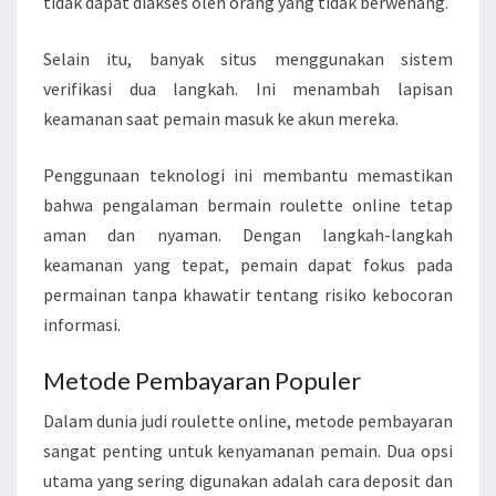
tidak dapat diakses oleh orang yang tidak berwenang.
Selain itu, banyak situs menggunakan sistem
verifikasi dua langkah. Ini menambah lapisan
keamanan saat pemain masuk ke akun mereka.
Penggunaan teknologi ini membantu memastikan
bahwa pengalaman bermain roulette online tetap
aman dan nyaman. Dengan langkah-langkah
keamanan yang tepat, pemain dapat fokus pada
permainan tanpa khawatir tentang risiko kebocoran
informasi.
Metode Pembayaran Populer
Dalam dunia judi roulette online, metode pembayaran
sangat penting untuk kenyamanan pemain. Dua opsi
utama yang sering digunakan adalah cara deposit dan