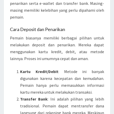
penarikan serta e-wallet dan transfer bank. Masing-
masing memiliki kelebihan yang perlu dipahami oleh
pemain.
Cara Deposit dan Penarikan
Pemain biasanya memiliki berbagai pilihan untuk
melakukan deposit dan penarikan. Mereka dapat
menggunakan kartu kredit, debit, atau metode
lainnya. Proses ini umumnya cepat dan aman.
Kartu Kredit/Debit
: Metode ini banyak
digunakan karena kecepatan dan kemudahan.
Pemain hanya perlu memasukkan informasi
kartu mereka untuk melakukan transaksi.
Transfer Bank
: Ini adalah pilihan yang lebih
tradisional. Pemain dapat mentransfer dana
langsung dari rekening bank mereka. Meskipun