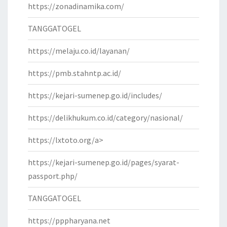
https://zonadinamika.com/
TANGGATOGEL
https://melaju.co.id/layanan/
https://pmb.stahntp.ac.id/
https://kejari-sumenep.go.id/includes/
https://delikhukum.co.id/category/nasional/
https://lxtoto.org/a>
https://kejari-sumenep.go.id/pages/syarat-
passport.php/
TANGGATOGEL
https://pppharyana.net