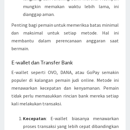
mungkin memakan waktu lebih lama, ini
dianggap aman.
Penting bagi pemain untuk memeriksa batas minimal
dan maksimal untuk setiap metode. Hal ini
membantu dalam perencanaan anggaran saat
bermain.
E-wallet dan Transfer Bank
E-wallet seperti OVO, DANA, atau GoPay semakin
populer di kalangan pemain judi online. Metode ini
menawarkan kecepatan dan kenyamanan. Pemain
tidak perlu memasukkan rincian bank mereka setiap
kali melakukan transaksi.
Kecepatan
: E-wallet biasanya menawarkan
proses transaksi yang lebih cepat dibandingkan