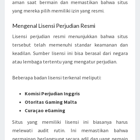
aman saat bermain dan memastikan bahwa situs
yang mereka pilih memiliki izin yang resmi.
Mengenal Lisensi Perjudian Resmi
Lisensi perjudian resmi menunjukkan bahwa situs
tersebut telah memenuhi standar keamanan dan
keadilan. Sumber lisensi ini bisa berasal dari negara
atau lembaga tertentu yang mengatur perjudian.
Beberapa badan lisensi terkenal meliputi:
Komisi Perjudian Inggris
Otoritas Gaming Malta
Curaçao eGaming
Situs yang memiliki lisensi ini biasanya harus
melewati audit rutin. Ini memastikan bahwa
permainan berlangsung secara adil dan uang pemain