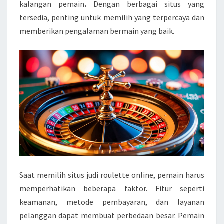
kalangan pemain
.
Dengan berbagai situs yang
tersedia, penting untuk memilih yang terpercaya dan
memberikan pengalaman bermain yang baik.
Saat memilih situs judi roulette online, pemain harus
memperhatikan beberapa faktor. Fitur seperti
keamanan, metode pembayaran, dan layanan
pelanggan dapat membuat perbedaan besar. Pemain