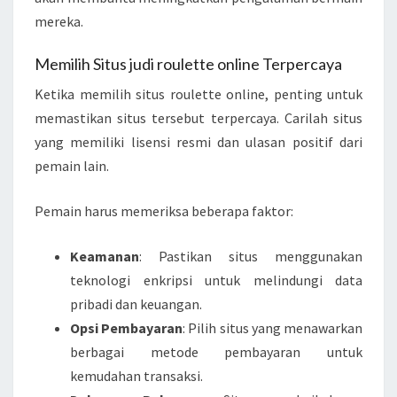
mereka.
Memilih Situs judi roulette online Terpercaya
Ketika memilih situs roulette online, penting untuk
memastikan situs tersebut terpercaya. Carilah situs
yang memiliki lisensi resmi dan ulasan positif dari
pemain lain.
Pemain harus memeriksa beberapa faktor:
Keamanan
: Pastikan situs menggunakan
teknologi enkripsi untuk melindungi data
pribadi dan keuangan.
Opsi Pembayaran
: Pilih situs yang menawarkan
berbagai metode pembayaran untuk
kemudahan transaksi.