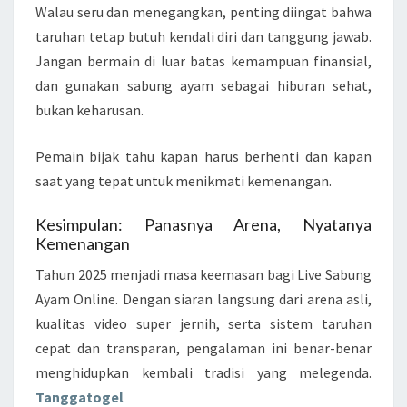
Walau seru dan menegangkan, penting diingat bahwa
taruhan tetap butuh kendali diri dan tanggung jawab.
Jangan bermain di luar batas kemampuan finansial,
dan gunakan sabung ayam sebagai hiburan sehat,
bukan keharusan.
Pemain bijak tahu kapan harus berhenti dan kapan
saat yang tepat untuk menikmati kemenangan.
Kesimpulan: Panasnya Arena, Nyatanya
Kemenangan
Tahun 2025 menjadi masa keemasan bagi Live Sabung
Ayam Online. Dengan siaran langsung dari arena asli,
kualitas video super jernih, serta sistem taruhan
cepat dan transparan, pengalaman ini benar-benar
menghidupkan kembali tradisi yang melegenda.
Tanggatogel