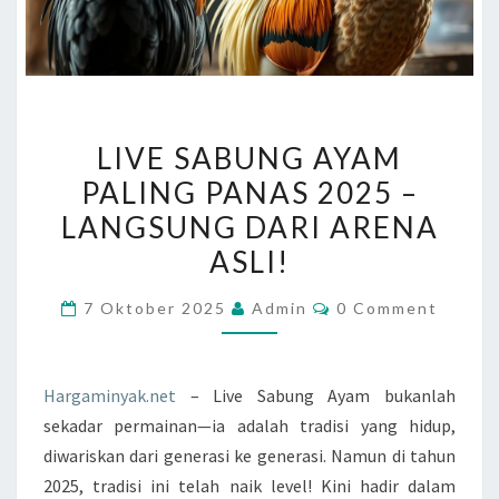
LIVE
LIVE SABUNG AYAM
SABUNG
PALING PANAS 2025 –
AYAM
LANGSUNG DARI ARENA
PALING
PANAS
ASLI!
2025
Comments
7 Oktober 2025
Admin
0 Comment
–
LANGSUNG
DARI
Hargaminyak.net
– Live Sabung Ayam bukanlah
ARENA
sekadar permainan—ia adalah tradisi yang hidup,
ASLI!
diwariskan dari generasi ke generasi. Namun di tahun
2025, tradisi ini telah naik level! Kini hadir dalam