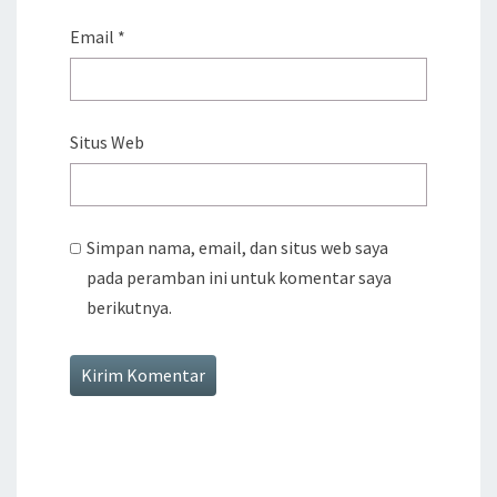
Email
*
Situs Web
Simpan nama, email, dan situs web saya
pada peramban ini untuk komentar saya
berikutnya.