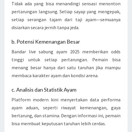
Tidak ada yang bisa menandingi sensasi menonton
pertarungan langsung. Setiap sayap yang mengepak,
setiap serangan tajam dari taji ayam—semuanya
disiarkan secara jernih tanpa jeda.
b. Potensi Kemenangan Besar
Bandar live sabung ayam 2025 memberikan odds
tinggi untuk setiap pertarungan. Pemain bisa
menang besar hanya dari satu taruhan jika mampu
membaca karakter ayam dan kondisi arena.
c. Analisis dan Statistik Ayam
Platform modern kini menyertakan data performa
ayam aduan, seperti riwayat kemenangan, gaya
bertarung, dan stamina. Dengan informasi ini, pemain
bisa membuat keputusan taruhan lebih cerdas.