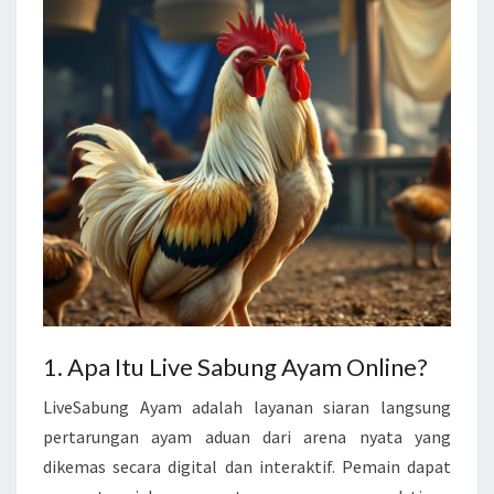
1. Apa Itu Live Sabung Ayam Online?
LiveSabung Ayam adalah layanan siaran langsung
pertarungan ayam aduan dari arena nyata yang
dikemas secara digital dan interaktif. Pemain dapat