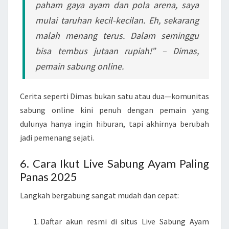
paham gaya ayam dan pola arena, saya
mulai taruhan kecil-kecilan. Eh, sekarang
malah menang terus. Dalam seminggu
bisa tembus jutaan rupiah!” –
Dimas,
pemain sabung online.
Cerita seperti Dimas bukan satu atau dua—komunitas
sabung online kini penuh dengan pemain yang
dulunya hanya ingin hiburan, tapi akhirnya berubah
jadi pemenang sejati.
6. Cara Ikut Live Sabung Ayam Paling
Panas 2025
Langkah bergabung sangat mudah dan cepat:
Daftar akun resmi di situs Live Sabung Ayam