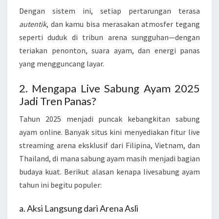
Dengan sistem ini, setiap pertarungan terasa
autentik
, dan kamu bisa merasakan atmosfer tegang
seperti duduk di tribun arena sungguhan—dengan
teriakan penonton, suara ayam, dan energi panas
yang mengguncang layar.
2. Mengapa Live Sabung Ayam 2025
Jadi Tren Panas?
Tahun 2025 menjadi puncak kebangkitan sabung
ayam online. Banyak situs kini menyediakan fitur live
streaming arena eksklusif dari Filipina, Vietnam, dan
Thailand, di mana sabung ayam masih menjadi bagian
budaya kuat. Berikut alasan kenapa livesabung ayam
tahun ini begitu populer:
a. Aksi Langsung dari Arena Asli