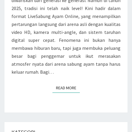
ARENA
diwariskan dari generasi ke generasi. Namun di tahun
ASLI!
2025, tradisi ini telah naik level! Kini hadir dalam
format LiveSabung Ayam Online, yang menampilkan
pertarungan langsung dari arena asli dengan kualitas
video HD, kamera multi-angle, dan sistem taruhan
digital super cepat. Fenomena ini bukan hanya
membawa hiburan baru, tapi juga membuka peluang
besar bagi penggemar untuk ikut merasakan
atmosfer nyata dari arena sabung ayam tanpa harus
keluar rumah. Bagi…
READ MORE
READ MORE
KATEGORI