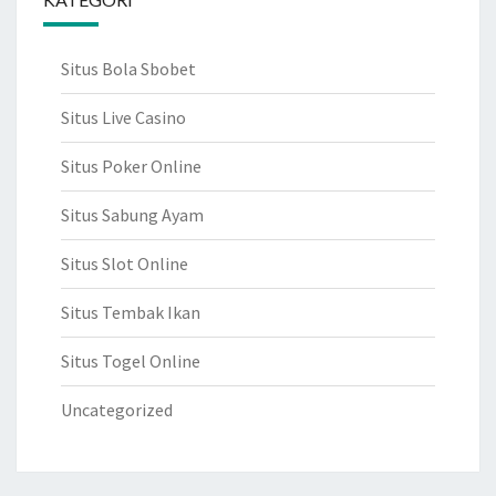
Situs Bola Sbobet
Situs Live Casino
Situs Poker Online
Situs Sabung Ayam
Situs Slot Online
Situs Tembak Ikan
Situs Togel Online
Uncategorized