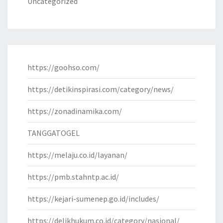
Uncategorized
https://goohso.com/
https://detikinspirasi.com/category/news/
https://zonadinamika.com/
TANGGATOGEL
https://melaju.co.id/layanan/
https://pmb.stahntp.ac.id/
https://kejari-sumenep.go.id/includes/
https://delikhukum.co.id/category/nasional/