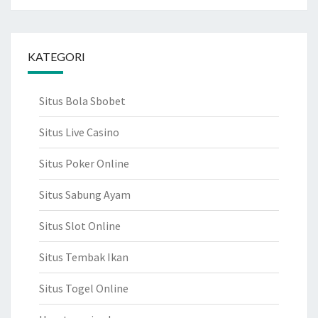
KATEGORI
Situs Bola Sbobet
Situs Live Casino
Situs Poker Online
Situs Sabung Ayam
Situs Slot Online
Situs Tembak Ikan
Situs Togel Online