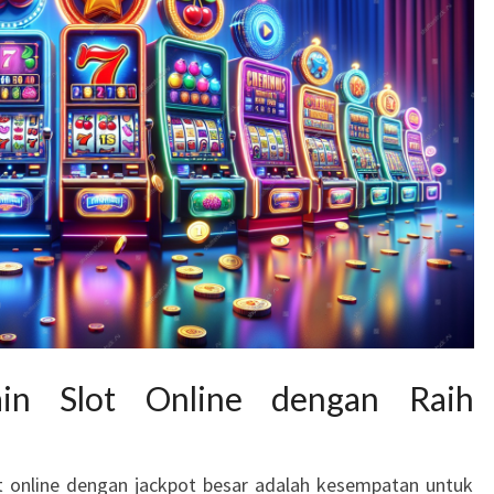
in Slot Online dengan Raih
t online dengan jackpot besar adalah kesempatan untuk