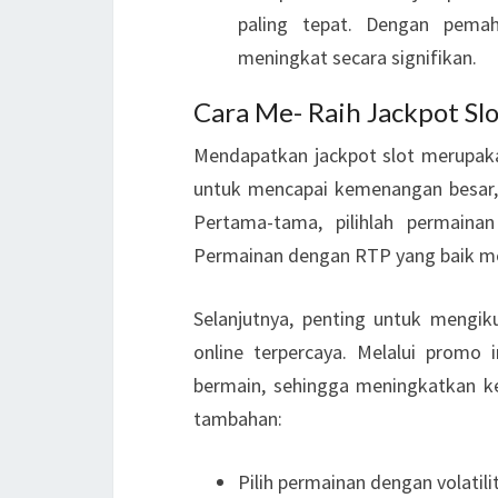
paling tepat. Dengan pema
meningkat secara signifikan.
Cara Me- Raih Jackpot Sl
Mendapatkan jackpot slot merupaka
untuk mencapai kemenangan besar, 
Pertama-tama, pilihlah permaina
Permainan dengan RTP yang baik m
Selanjutnya, penting untuk mengik
online terpercaya. Melalui promo
bermain, sehingga meningkatkan k
tambahan:
Pilih permainan dengan volatil