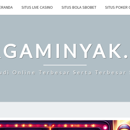
ERANDA
SITUS LIVE CASINO
SITUS BOLA SBOBET
SITUS POKER 
GAMINYAK
Judi Online Terbesar Serta Terbesar 