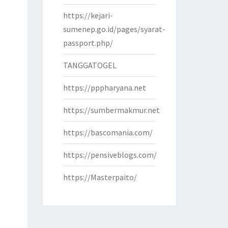
https://kejari-
sumenep.go.id/pages/syarat-
passport.php/
TANGGATOGEL
https://pppharyana.net
https://sumbermakmur.net
https://bascomania.com/
https://pensiveblogs.com/
https://Masterpaito/