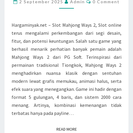
TEMUKAN
Comments
2 September 2025
Admin
0 Comment
POLA
SCATTER
YANG
Hargaminyak.net – Slot Mahjong Ways 2, Slot online
MENGUNTUNGKAN
terus mengalami perkembangan dari segi desain,
fitur, dan potensi keuntungan. Salah satu game yang
berhasil menarik perhatian banyak pemain adalah
Mahjong Ways 2 dari PG Soft. Terinspirasi dari
permainan tradisional Tiongkok, Mahjong Ways 2
menghadirkan nuansa klasik dengan sentuhan
modern lewat grafis memukau, animasi halus, serta
efek suara yang menegangkan. Game ini hadir dengan
format 5 gulungan, 4 baris, dan sistem 2000 cara
menang. Artinya, kombinasi kemenangan tidak
terbatas hanya pada payline…
READ MORE
READ MORE