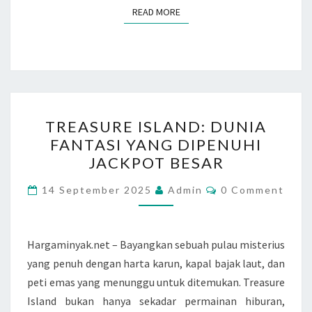
READ MORE
READ MORE
TREASURE
TREASURE ISLAND: DUNIA
ISLAND:
FANTASI YANG DIPENUHI
DUNIA
JACKPOT BESAR
FANTASI
YANG
Comments
14 September 2025
Admin
0 Comment
DIPENUHI
JACKPOT
BESAR
Hargaminyak.net – Bayangkan sebuah pulau misterius
yang penuh dengan harta karun, kapal bajak laut, dan
peti emas yang menunggu untuk ditemukan. Treasure
Island bukan hanya sekadar permainan hiburan,