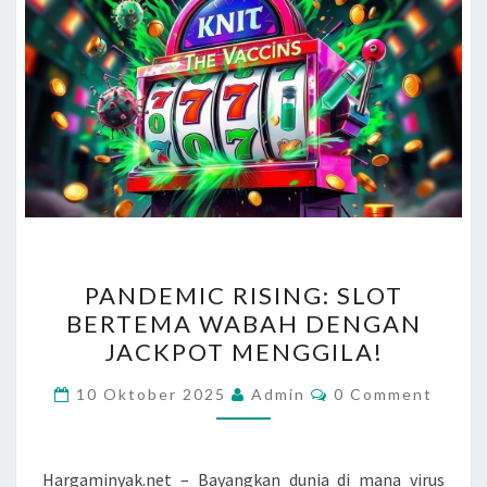
PANDEMIC
PANDEMIC RISING: SLOT
RISING:
BERTEMA WABAH DENGAN
SLOT
JACKPOT MENGGILA!
BERTEMA
WABAH
Comments
10 Oktober 2025
Admin
0 Comment
DENGAN
JACKPOT
MENGGILA!
Hargaminyak.net – Bayangkan dunia di mana virus