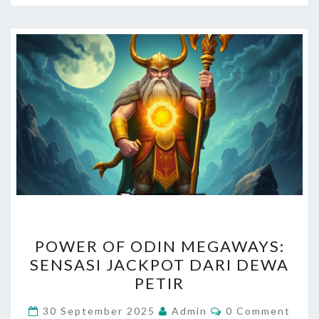
POWER
POWER OF ODIN MEGAWAYS:
OF
SENSASI JACKPOT DARI DEWA
ODIN
PETIR
MEGAWAYS:
SENSASI
Comments
30 September 2025
Admin
0 Comment