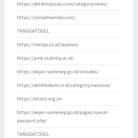
https://detikinspirasi.com/category/news/
https://zonadinamika.com/
TANGGATOGEL
https://melaju.co.id/layanan/
https://pmb.stahntp.ac.id/
https://kejari-sumenep.go.id/includes/
https://delikhukum.co.id/category/nasional/
https://lxtoto.org/a>
https://kejari-sumenep.go.id/pages/syarat-
passport.php/
TANGGATOGEL