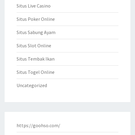
Situs Live Casino
Situs Poker Online
Situs Sabung Ayam
Situs Slot Online
Situs Tembak Ikan
Situs Togel Online
Uncategorized
https://goohso.com/