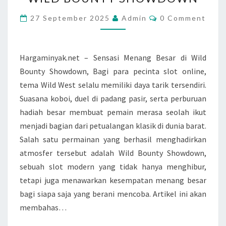
BESAR
DI
Comments
27 September 2025
Admin
0 Comment
WILD
BOUNTY
SHOWDOWN
Hargaminyak.net – Sensasi Menang Besar di Wild
Bounty Showdown, Bagi para pecinta slot online,
tema Wild West selalu memiliki daya tarik tersendiri.
Suasana koboi, duel di padang pasir, serta perburuan
hadiah besar membuat pemain merasa seolah ikut
menjadi bagian dari petualangan klasik di dunia barat.
Salah satu permainan yang berhasil menghadirkan
atmosfer tersebut adalah Wild Bounty Showdown,
sebuah slot modern yang tidak hanya menghibur,
tetapi juga menawarkan kesempatan menang besar
bagi siapa saja yang berani mencoba. Artikel ini akan
membahas…