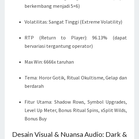
berkembang menjadi 5×6)
Volatilitas: Sangat Tinggi (Extreme Volatility)
RTP (Return to Player): 96.13% (dapat
bervariasi tergantung operator)
Max Win: 6666x taruhan
Tema: Horor Gotik, Ritual Okultisme, Gelap dan
berdarah
Fitur Utama: Shadow Rows, Symbol Upgrades,
Level Up Meter, Bonus Ritual Spins, xSplit Wilds,
Bonus Buy
Desain Visual & Nuansa Audio: Dark &