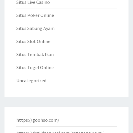
Situs Live Casino
Situs Poker Online
Situs Sabung Ayam
Situs Slot Online
Situs Tembak Ikan
Situs Togel Online
Uncategorized
https://goohso.com/
https://detikinspirasi.com/category/news/