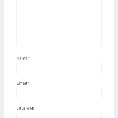
Nama
*
Email
*
Situs Web