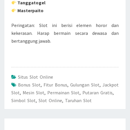
Tanggatogel
Masterpaito
Peringatan: Slot ini berisi elemen horor dan
kekerasan. Harap bermain secara dewasa dan
bertanggung jawab.
Situs Slot Online
Bonus Slot
,
Fitur Bonus
,
Gulungan Slot
,
Jackpot
Slot
,
Mesin Slot
,
Permainan Slot
,
Putaran Gratis
,
Simbol Slot
,
Slot Online
,
Taruhan Slot
Post
navigation