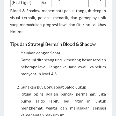
(Red Tiger)
6x
Blood & Shadow menempati posisi tangguh dengan
visual terbaik, potensi menarik, dan gameplay unik
yang memadukan progresi level dan fitur brutal khas
Nolimit.
Tips dan Strategi Bermain Blood & Shadow
Mainkan dengan Sabar
Game ini dirancang untuk menang besar setelah
beberapa level. Jangan keluar di awal jika belum
menyentuh level 4-5.
Gunakan Buy Bonus Saat Saldo Cukup
Ritual Spins adalah puncak permainan. Jika
punya saldo lebih, beli fitur ini untuk
menghemat waktu dan merasakan sensasi
kemenangan maksimum.