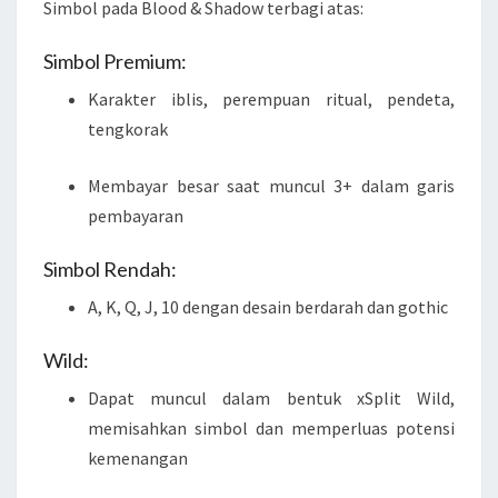
Simbol pada Blood & Shadow terbagi atas:
Simbol Premium:
Karakter iblis, perempuan ritual, pendeta,
tengkorak
Membayar besar saat muncul 3+ dalam garis
pembayaran
Simbol Rendah:
A, K, Q, J, 10 dengan desain berdarah dan gothic
Wild:
Dapat muncul dalam bentuk xSplit Wild,
memisahkan simbol dan memperluas potensi
kemenangan