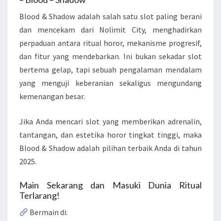
Blood & Shadow adalah salah satu slot paling berani
dan mencekam dari Nolimit City, menghadirkan
perpaduan antara ritual horor, mekanisme progresif,
dan fitur yang mendebarkan. Ini bukan sekadar slot
bertema gelap, tapi sebuah pengalaman mendalam
yang menguji keberanian sekaligus mengundang
kemenangan besar.
Jika Anda mencari slot yang memberikan adrenalin,
tantangan, dan estetika horor tingkat tinggi, maka
Blood & Shadow adalah pilihan terbaik Anda di tahun
2025.
Main Sekarang dan Masuki Dunia Ritual
Terlarang!
Bermain di: