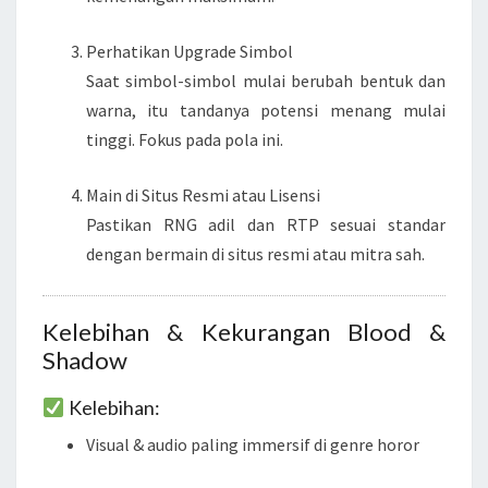
Perhatikan Upgrade Simbol
Saat simbol-simbol mulai berubah bentuk dan
warna, itu tandanya potensi menang mulai
tinggi. Fokus pada pola ini.
Main di Situs Resmi atau Lisensi
Pastikan RNG adil dan RTP sesuai standar
dengan bermain di situs resmi atau mitra sah.
Kelebihan & Kekurangan Blood &
Shadow
Kelebihan:
Visual & audio paling immersif di genre horor