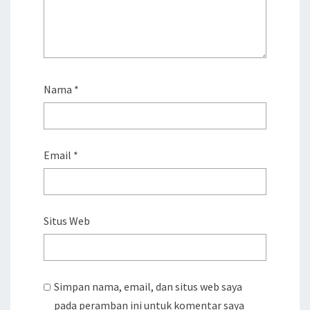
Nama
*
Email
*
Situs Web
Simpan nama, email, dan situs web saya
pada peramban ini untuk komentar saya