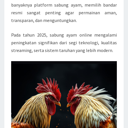
banyaknya platform sabung ayam, memilih bandar
resmi sangat penting agar permainan aman,
transparan, dan menguntungkan.
Pada tahun 2025, sabung ayam online mengalami
peningkatan signifikan dari segi teknologi, kualitas
streaming, serta sistem taruhan yang lebih modern.