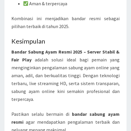
Aman & terpercaya
Kombinasi ini menjadikan bandar resmi sebagai
pilihan terbaik di tahun 2025.
Kesimpulan
Bandar Sabung Ayam Resmi 2025 – Server Stabil &
Fair Play
adalah solusi ideal bagi pemain yang
menginginkan pengalaman sabung ayam online yang
aman, adil, dan berkualitas tinggi. Dengan teknologi
terbaru, live streaming HD, serta sistem transparan,
sabung ayam online kini semakin profesional dan
terpercaya.
Pastikan selalu bermain di
bandar sabung ayam
resmi
agar mendapatkan pengalaman terbaik dan
peluang menang maksimal.