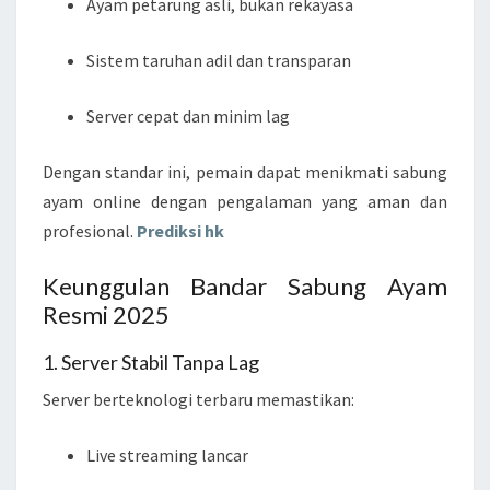
Ayam petarung asli, bukan rekayasa
Sistem taruhan adil dan transparan
Server cepat dan minim lag
Dengan standar ini, pemain dapat menikmati sabung
ayam online dengan pengalaman yang aman dan
profesional.
Prediksi hk
Keunggulan Bandar Sabung Ayam
Resmi 2025
1. Server Stabil Tanpa Lag
Server berteknologi terbaru memastikan:
Live streaming lancar