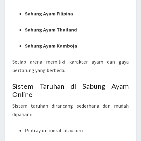
Sabung Ayam Filipina
Sabung Ayam Thailand
Sabung Ayam Kamboja
Setiap arena memiliki karakter ayam dan gaya
bertarung yang berbeda.
Sistem Taruhan di Sabung Ayam
Online
Sistem taruhan dirancang sederhana dan mudah
dipahami:
Pilih ayam merah atau biru