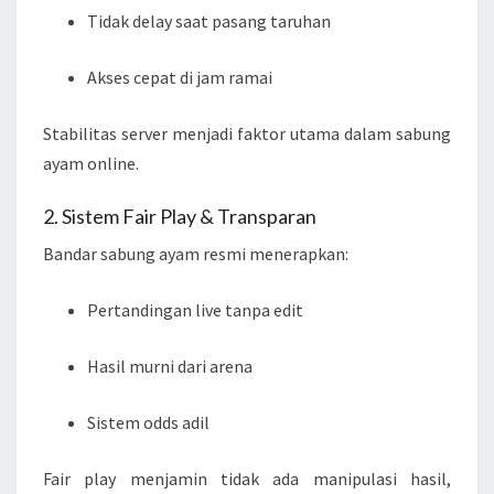
Tidak delay saat pasang taruhan
Akses cepat di jam ramai
Stabilitas server menjadi faktor utama dalam sabung
ayam online.
2. Sistem Fair Play & Transparan
Bandar sabung ayam resmi menerapkan:
Pertandingan live tanpa edit
Hasil murni dari arena
Sistem odds adil
Fair play menjamin tidak ada manipulasi hasil,