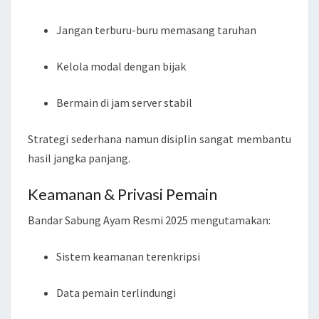
Jangan terburu-buru memasang taruhan
Kelola modal dengan bijak
Bermain di jam server stabil
Strategi sederhana namun disiplin sangat membantu
hasil jangka panjang.
Keamanan & Privasi Pemain
Bandar Sabung Ayam Resmi 2025 mengutamakan:
Sistem keamanan terenkripsi
Data pemain terlindungi