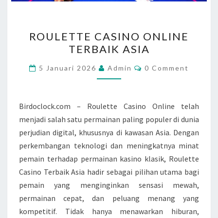
ROULETTE
ROULETTE CASINO ONLINE
CASINO
TERBAIK ASIA
ONLINE
TERBAIK
Comments
5 Januari 2026
Admin
0 Comment
ASIA
Birdoclock.com – Roulette Casino Online telah
menjadi salah satu permainan paling populer di dunia
perjudian digital, khususnya di kawasan Asia. Dengan
perkembangan teknologi dan meningkatnya minat
pemain terhadap permainan kasino klasik, Roulette
Casino Terbaik Asia hadir sebagai pilihan utama bagi
pemain yang menginginkan sensasi mewah,
permainan cepat, dan peluang menang yang
kompetitif. Tidak hanya menawarkan hiburan,