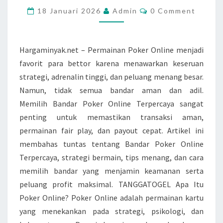
–
Comments
18 Januari 2026
Admin
0 Comment
AMAN
&
FAIR
Hargaminyak.net – Permainan Poker Online menjadi
PLAY
favorit para bettor karena menawarkan keseruan
strategi, adrenalin tinggi, dan peluang menang besar.
Namun, tidak semua bandar aman dan adil.
Memilih Bandar Poker Online Terpercaya sangat
penting untuk memastikan transaksi aman,
permainan fair play, dan payout cepat. Artikel ini
membahas tuntas tentang Bandar Poker Online
Terpercaya, strategi bermain, tips menang, dan cara
memilih bandar yang menjamin keamanan serta
peluang profit maksimal. TANGGATOGEL Apa Itu
Poker Online? Poker Online adalah permainan kartu
yang menekankan pada strategi, psikologi, dan