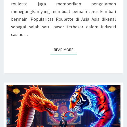
roulette juga memberikan pengalaman
menegangkan yang membuat pemain terus kembali
bermain. Popularitas Roulette di Asia Asia dikenal
sebagai salah satu pasar terbesar dalam industri
casino…
READ MORE
READ MORE