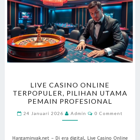
LIVE
LIVE CASINO ONLINE
CASINO
TERPOPULER, PILIHAN UTAMA
ONLINE
PEMAIN PROFESIONAL
TERPOPULER,
PILIHAN
Comments
24 Januari 2026
Admin
0 Comment
UTAMA
PEMAIN
PROFESIONAL
Hargaminyak.net – Di era digital, Live Casino Online