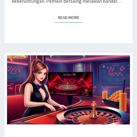
keberuntungan. Pemain bersaing melawan bandar…
READ MORE
READ MORE