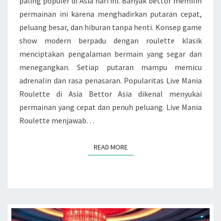
paling populer di Asia hari ini. Banyak bettor memilih
permainan ini karena menghadirkan putaran cepat,
peluang besar, dan hiburan tanpa henti. Konsep game
show modern berpadu dengan roulette klasik
menciptakan pengalaman bermain yang segar dan
menegangkan. Setiap putaran mampu memicu
adrenalin dan rasa penasaran. Popularitas Live Mania
Roulette di Asia Bettor Asia dikenal menyukai
permainan yang cepat dan penuh peluang. Live Mania
Roulette menjawab…
READ MORE
READ MORE