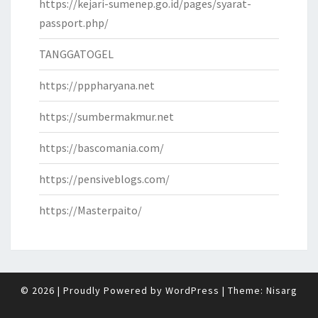
https://kejari-sumenep.go.id/pages/syarat-
passport.php/
TANGGATOGEL
https://pppharyana.net
https://sumbermakmur.net
https://bascomania.com/
https://pensiveblogs.com/
https://Masterpaito/
© 2026
|
Proudly Powered by
WordPress
|
Theme:
Nisarg