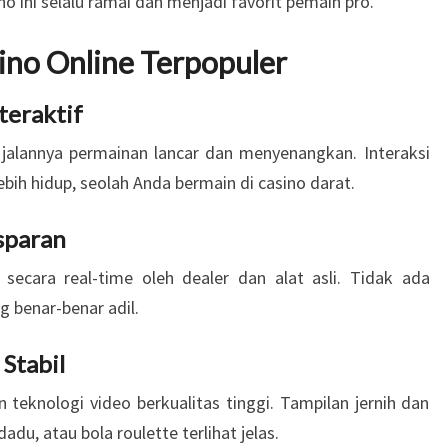
no ini selalu ramai dan menjadi favorit pemain pro.
ino Online Terpopuler
teraktif
alannya permainan lancar dan menyenangkan. Interaksi
bih hidup, seolah Anda bermain di casino darat.
nsparan
secara real-time oleh dealer dan alat asli. Tidak ada
 benar-benar adil.
Stabil
teknologi video berkualitas tinggi. Tampilan jernih dan
adu, atau bola roulette terlihat jelas.