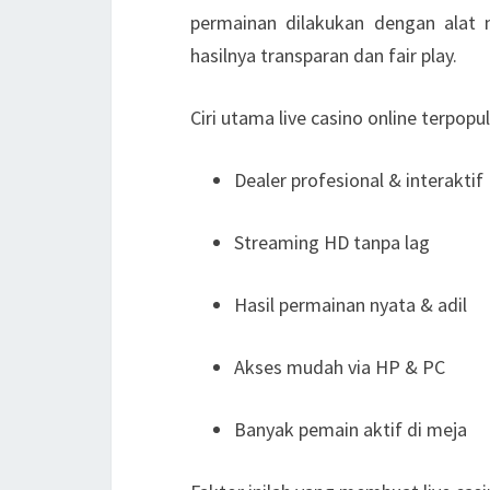
permainan dilakukan dengan alat n
hasilnya transparan dan fair play.
Ciri utama live casino online terpopul
Dealer profesional & interaktif
Streaming HD tanpa lag
Hasil permainan nyata & adil
Akses mudah via HP & PC
Banyak pemain aktif di meja