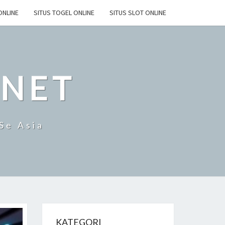
ONLINE
SITUS TOGEL ONLINE
SITUS SLOT ONLINE
.NET
Se Asia
KATEGORI