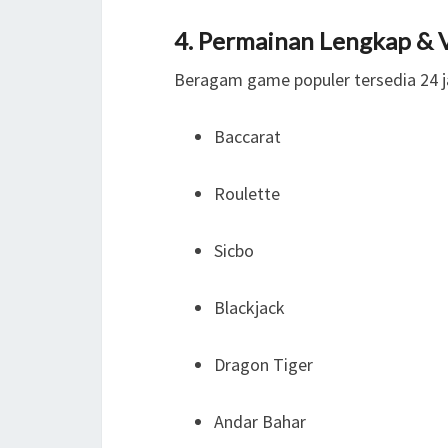
4. Permainan Lengkap & V
Beragam game populer tersedia 24 
Baccarat
Roulette
Sicbo
Blackjack
Dragon Tiger
Andar Bahar