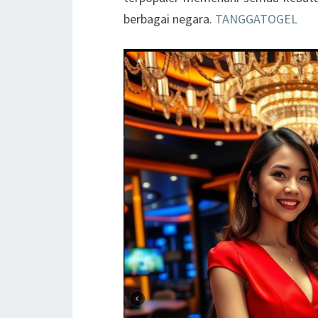
berbagai negara.
TANGGATOGEL