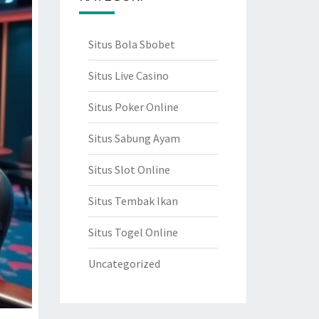
Situs Bola Sbobet
Situs Live Casino
Situs Poker Online
Situs Sabung Ayam
Situs Slot Online
Situs Tembak Ikan
Situs Togel Online
Uncategorized