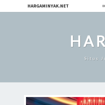
HARGAMINYAK.NET
B
HAR
Situs 