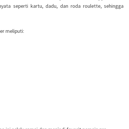
yata seperti kartu, dadu, dan roda roulette, sehingga
er meliputi: