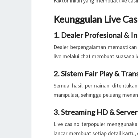
Faktor inilah yang membuat live casi
Keunggulan Live Cas
1. Dealer Profesional & In
Dealer berpengalaman memastikan j
live melalui chat membuat suasana le
2. Sistem Fair Play & Tra
Semua hasil permainan ditentukan 
manipulasi, sehingga peluang menang
3. Streaming HD & Server 
Live casino terpopuler menggunakan 
lancar membuat setiap detail kartu, d