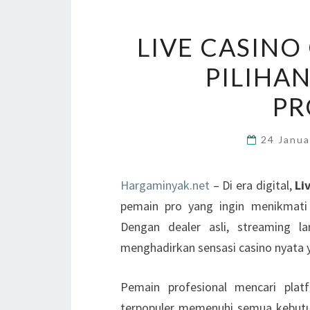
LIVE CASINO
PILIHA
PR
24 Janua
Hargaminyak.net
– Di era digital,
Li
pemain pro yang ingin menikmat
Dengan dealer asli, streaming la
menghadirkan sensasi casino nyata y
Pemain profesional mencari plat
terpopuler memenuhi semua kebutuh