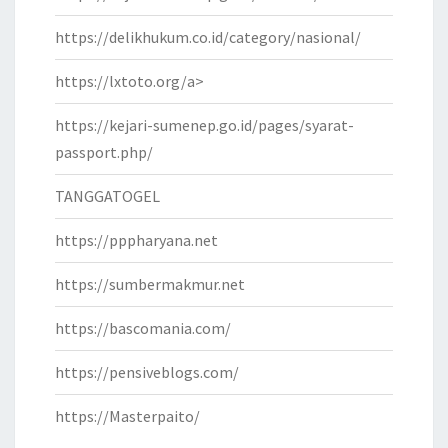
https://delikhukum.co.id/category/nasional/
https://lxtoto.org/a>
https://kejari-sumenep.go.id/pages/syarat-
passport.php/
TANGGATOGEL
https://pppharyana.net
https://sumbermakmur.net
https://bascomania.com/
https://pensiveblogs.com/
https://Masterpaito/