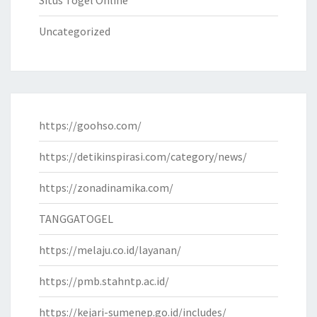
Uncategorized
https://goohso.com/
https://detikinspirasi.com/category/news/
https://zonadinamika.com/
TANGGATOGEL
https://melaju.co.id/layanan/
https://pmb.stahntp.ac.id/
https://kejari-sumenep.go.id/includes/