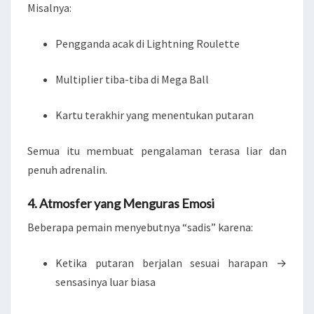
Misalnya:
Pengganda acak di Lightning Roulette
Multiplier tiba-tiba di Mega Ball
Kartu terakhir yang menentukan putaran
Semua itu membuat pengalaman terasa liar dan
penuh adrenalin.
4. Atmosfer yang Menguras Emosi
Beberapa pemain menyebutnya “sadis” karena:
Ketika putaran berjalan sesuai harapan →
sensasinya luar biasa