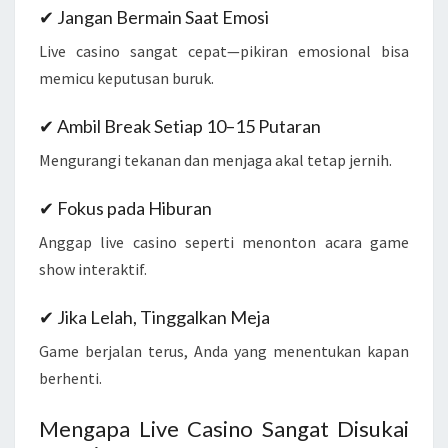
✔ Jangan Bermain Saat Emosi
Live casino sangat cepat—pikiran emosional bisa
memicu keputusan buruk.
✔ Ambil Break Setiap 10–15 Putaran
Mengurangi tekanan dan menjaga akal tetap jernih.
✔ Fokus pada Hiburan
Anggap live casino seperti menonton acara game
show interaktif.
✔ Jika Lelah, Tinggalkan Meja
Game berjalan terus, Anda yang menentukan kapan
berhenti.
Mengapa Live Casino Sangat Disukai