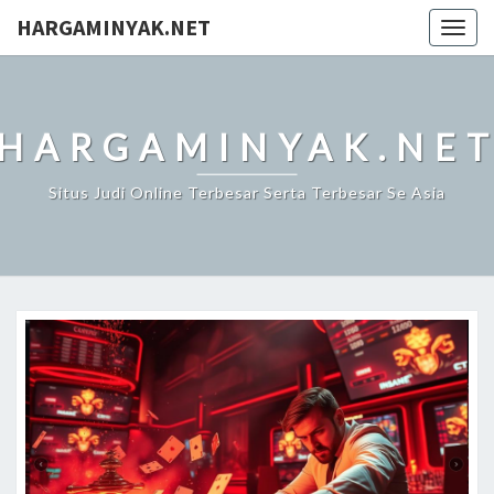
HARGAMINYAK.NET
Togg
navig
HARGAMINYAK.NE
Situs Judi Online Terbesar Serta Terbesar Se Asia