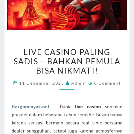
LIVE
LIVE CASINO PALING
CASINO
SADIS – BAHKAN PEMULA
PALING
BISA NIKMATI!
SADIS
–
Comments
11 Desember 2025
Admin
0 Comment
BAHKAN
PEMULA
BISA
Hargaminyak.net
– Dunia
live casino
semakin
NIKMATI!
populer dalam beberapa tahun terakhir. Bukan hanya
karena sensasi bermain secara real time bersama
dealer sungguhan, tetapi juga karena atmosfernya