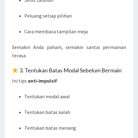
Jenis taruhan
Peluang setiap pilihan
Cara membaca tampilan meja
Semakin Anda paham, semakin santai permainan
terasa.
3. Tentukan Batas Modal Sebelum Bermain
Ini tips
anti-impulsif
:
Tentukan modal awal
Tentukan batas kalah
Tentukan batas menang