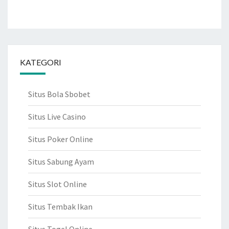
KATEGORI
Situs Bola Sbobet
Situs Live Casino
Situs Poker Online
Situs Sabung Ayam
Situs Slot Online
Situs Tembak Ikan
Situs Togel Online