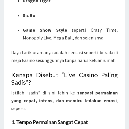
Dragon Tiger
Sic Bo
Game Show Style
seperti Crazy Time,
Monopoly Live, Mega Ball, dan sejenisnya
Daya tarik utamanya adalah sensasi seperti berada di
meja kasino sesungguhnya tanpa harus keluar rumah.
Kenapa Disebut “Live Casino Paling
Sadis”?
Istilah “sadis” di sini lebih ke
sensasi permainan
yang cepat, intens, dan memicu ledakan emosi
,
seperti:
1. Tempo Permainan Sangat Cepat