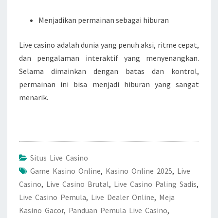
Menjadikan permainan sebagai hiburan
Live casino adalah dunia yang penuh aksi, ritme cepat,
dan pengalaman interaktif yang menyenangkan.
Selama dimainkan dengan batas dan kontrol,
permainan ini bisa menjadi hiburan yang sangat
menarik.
Situs Live Casino
Game Kasino Online
,
Kasino Online 2025
,
Live
Casino
,
Live Casino Brutal
,
Live Casino Paling Sadis
,
Live Casino Pemula
,
Live Dealer Online
,
Meja
Kasino Gacor
,
Panduan Pemula Live Casino
,