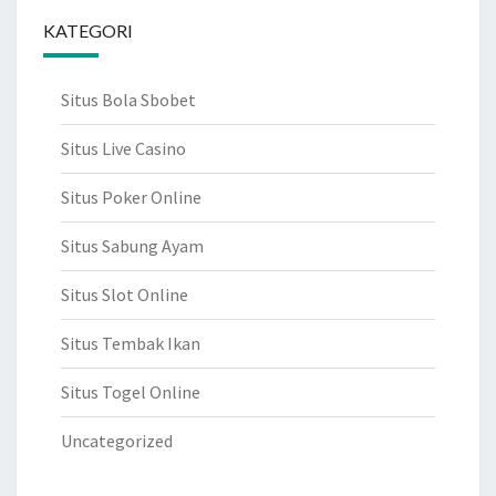
KATEGORI
Situs Bola Sbobet
Situs Live Casino
Situs Poker Online
Situs Sabung Ayam
Situs Slot Online
Situs Tembak Ikan
Situs Togel Online
Uncategorized