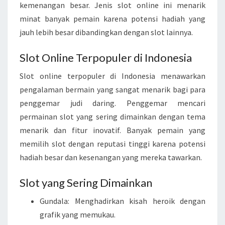
kemenangan besar. Jenis slot online ini menarik
minat banyak pemain karena potensi hadiah yang
jauh lebih besar dibandingkan dengan slot lainnya.
Slot Online Terpopuler di Indonesia
Slot online terpopuler di Indonesia menawarkan
pengalaman bermain yang sangat menarik bagi para
penggemar judi daring. Penggemar mencari
permainan slot yang sering dimainkan dengan tema
menarik dan fitur inovatif. Banyak pemain yang
memilih slot dengan reputasi tinggi karena potensi
hadiah besar dan kesenangan yang mereka tawarkan.
Slot yang Sering Dimainkan
Gundala: Menghadirkan kisah heroik dengan
grafik yang memukau.