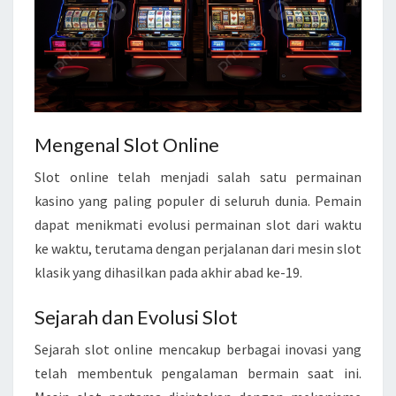
Mengenal Slot Online
Slot online telah menjadi salah satu permainan
kasino yang paling populer di seluruh dunia. Pemain
dapat menikmati evolusi permainan slot dari waktu
ke waktu, terutama dengan perjalanan dari mesin slot
klasik yang dihasilkan pada akhir abad ke-19.
Sejarah dan Evolusi Slot
Sejarah slot online mencakup berbagai inovasi yang
telah membentuk pengalaman bermain saat ini.