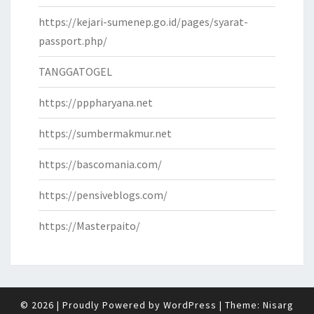
https://kejari-sumenep.go.id/pages/syarat-
passport.php/
TANGGATOGEL
https://pppharyana.net
https://sumbermakmur.net
https://bascomania.com/
https://pensiveblogs.com/
https://Masterpaito/
© 2026
|
Proudly Powered by
WordPress
|
Theme:
Nisarg