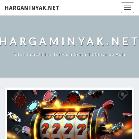
HARGAMINYAK.NET
Togg
navig
HARGAMINYAK.NE
Situs Judi Online Terbesar Serta Terbesar Se Asia