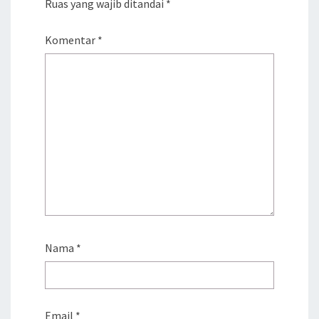
Ruas yang wajib ditandai
*
Komentar
*
Nama
*
Email
*