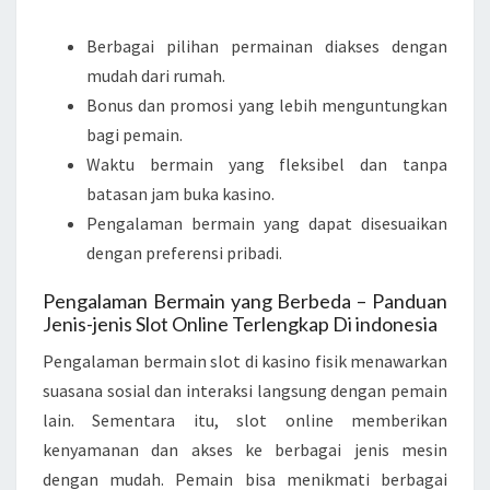
Berbagai pilihan permainan diakses dengan
mudah dari rumah.
Bonus dan promosi yang lebih menguntungkan
bagi pemain.
Waktu bermain yang fleksibel dan tanpa
batasan jam buka kasino.
Pengalaman bermain yang dapat disesuaikan
dengan preferensi pribadi.
Pengalaman Bermain yang Berbeda – Panduan
Jenis-jenis Slot Online Terlengkap Di indonesia
Pengalaman bermain slot di kasino fisik menawarkan
suasana sosial dan interaksi langsung dengan pemain
lain. Sementara itu, slot online memberikan
kenyamanan dan akses ke berbagai jenis mesin
dengan mudah. Pemain bisa menikmati berbagai