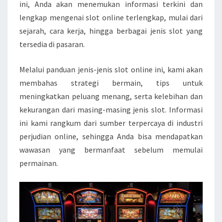
ini, Anda akan menemukan informasi terkini dan
lengkap mengenai slot online terlengkap, mulai dari
sejarah, cara kerja, hingga berbagai jenis slot yang
tersedia di pasaran.
Melalui panduan jenis-jenis slot online ini, kami akan
membahas strategi bermain, tips untuk
meningkatkan peluang menang, serta kelebihan dan
kekurangan dari masing-masing jenis slot. Informasi
ini kami rangkum dari sumber terpercaya di industri
perjudian online, sehingga Anda bisa mendapatkan
wawasan yang bermanfaat sebelum memulai
permainan.