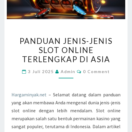
PANDUAN
PANDUAN JENIS-JENIS
JENIS-
SLOT ONLINE
JENIS
TERLENGKAP DI ASIA
SLOT
ONLINE
Comments
3 Juli 2025
Admin
0 Comment
TERLENGKAP
DI
ASIA
Hargaminyak.net
– Selamat datang dalam panduan
yang akan membawa Anda mengenal dunia jenis-jenis
slot online dengan lebih mendalam. Slot online
merupakan salah satu bentuk permainan kasino yang
sangat populer, terutama di Indonesia. Dalam artikel