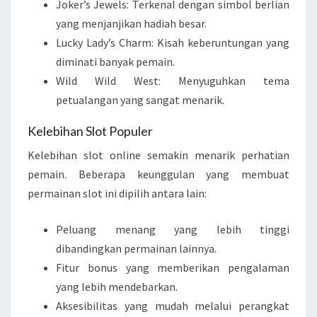
Joker’s Jewels: Terkenal dengan simbol berlian
yang menjanjikan hadiah besar.
Lucky Lady’s Charm: Kisah keberuntungan yang
diminati banyak pemain.
Wild Wild West: Menyuguhkan tema
petualangan yang sangat menarik.
Kelebihan Slot Populer
Kelebihan slot online semakin menarik perhatian
pemain. Beberapa keunggulan yang membuat
permainan slot ini dipilih antara lain:
Peluang menang yang lebih tinggi
dibandingkan permainan lainnya.
Fitur bonus yang memberikan pengalaman
yang lebih mendebarkan.
Aksesibilitas yang mudah melalui perangkat