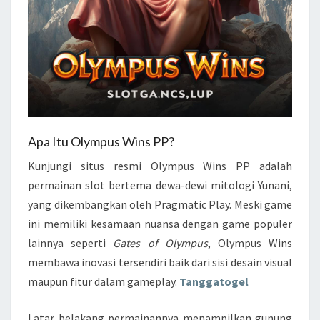
Apa Itu Olympus Wins PP?
Kunjungi situs resmi Olympus Wins PP adalah
permainan slot bertema dewa-dewi mitologi Yunani,
yang dikembangkan oleh Pragmatic Play. Meski game
ini memiliki kesamaan nuansa dengan game populer
lainnya seperti
Gates of Olympus
, Olympus Wins
membawa inovasi tersendiri baik dari sisi desain visual
maupun fitur dalam gameplay.
Tanggatogel
Latar belakang permainannya menampilkan gunung