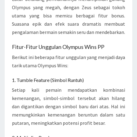
Olympus yang megah, dengan Zeus sebagai tokoh
utama yang bisa memicu berbagai fitur bonus.
Suasana epik dan efek suara dramatis membuat
pengalaman bermain semakin seru dan mendebarkan.
Fitur-Fitur Unggulan Olympus Wins PP
Berikut ini beberapa fitur unggulan yang menjadi daya
tarik utama Olympus Wins:
1. Tumble Feature (Simbol Runtuh)
Setiap kali pemain mendapatkan kombinasi
kemenangan, simbol-simbol tersebut akan hilang
dan digantikan dengan simbol baru dari atas. Hal ini
memungkinkan kemenangan beruntun dalam satu
putaran, meningkatkan potensi profit besar.