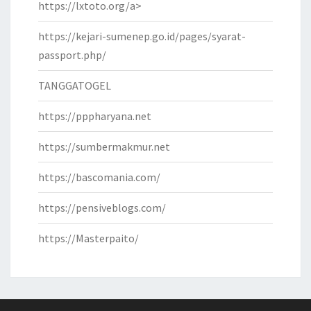
https://lxtoto.org/a>
https://kejari-sumenep.go.id/pages/syarat-
passport.php/
TANGGATOGEL
https://pppharyana.net
https://sumbermakmur.net
https://bascomania.com/
https://pensiveblogs.com/
https://Masterpaito/