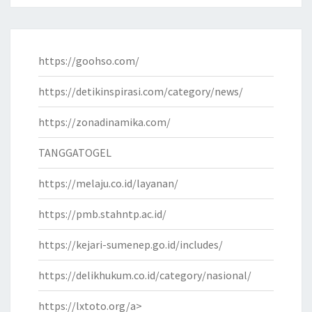
https://goohso.com/
https://detikinspirasi.com/category/news/
https://zonadinamika.com/
TANGGATOGEL
https://melaju.co.id/layanan/
https://pmb.stahntp.ac.id/
https://kejari-sumenep.go.id/includes/
https://delikhukum.co.id/category/nasional/
https://lxtoto.org/a>