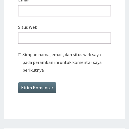
Situs Web
Simpan nama, email, dan situs web saya
pada peramban ini untuk komentar saya
berikutnya.