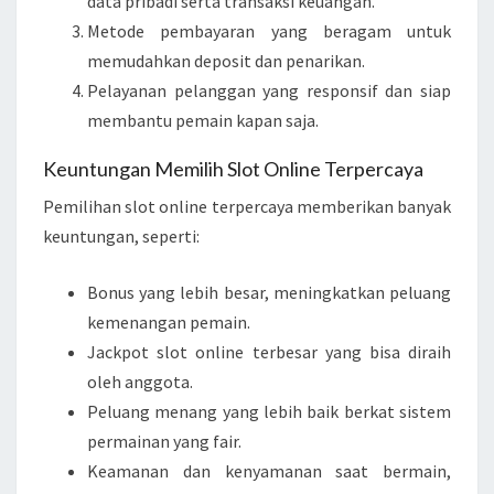
data pribadi serta transaksi keuangan.
Metode pembayaran yang beragam untuk
memudahkan deposit dan penarikan.
Pelayanan pelanggan yang responsif dan siap
membantu pemain kapan saja.
Keuntungan Memilih Slot Online Terpercaya
Pemilihan slot online terpercaya memberikan banyak
keuntungan, seperti:
Bonus yang lebih besar, meningkatkan peluang
kemenangan pemain.
Jackpot slot online terbesar yang bisa diraih
oleh anggota.
Peluang menang yang lebih baik berkat sistem
permainan yang fair.
Keamanan dan kenyamanan saat bermain,