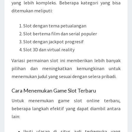
yang lebih kompleks. Beberapa kategori yang bisa
ditemukan meliputi:
Slot dengan tema petualangan
Slot bertema film dan serial populer
Slot dengan jackpot progresif
Slot 3D dan virtual reality
Variasi permainan slot ini memberikan lebih banyak
pilihan dan meningkatkan kemungkinan untuk
menemukan judul yang sesuai dengan selera pribadi.
Cara Menemukan Game Slot Terbaru
Untuk menemukan game slot online terbaru,
beberapa langkah efektif yang dapat diambil antara
lain:
Ikuti ulasan di situs judi terkemuka yang