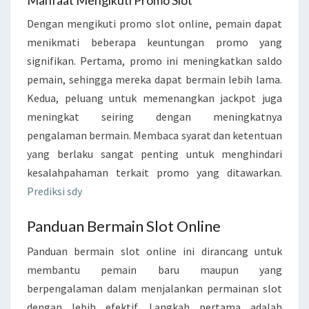
Manfaat Mengikuti Promo Slot
Dengan mengikuti promo slot online, pemain dapat
menikmati beberapa keuntungan promo yang
signifikan. Pertama, promo ini meningkatkan saldo
pemain, sehingga mereka dapat bermain lebih lama.
Kedua, peluang untuk memenangkan jackpot juga
meningkat seiring dengan meningkatnya
pengalaman bermain. Membaca syarat dan ketentuan
yang berlaku sangat penting untuk menghindari
kesalahpahaman terkait promo yang ditawarkan.
Prediksi sdy
Panduan Bermain Slot Online
Panduan bermain slot online ini dirancang untuk
membantu pemain baru maupun yang
berpengalaman dalam menjalankan permainan slot
dengan lebih efektif. Langkah pertama adalah