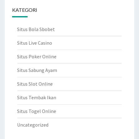
KATEGORI
Situs Bola Sbobet
Situs Live Casino
Situs Poker Online
Situs Sabung Ayam
Situs Slot Online
Situs Tembak Ikan
Situs Togel Online
Uncategorized