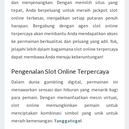
dan menyenangkan. Dengan memilih situs yang
tepat, Anda berpeluang untuk meraih jackpot slot
online terbesar, menjadikan setiap putaran penuh
harapan. Bergabung dengan agen slot online
terpercaya akan membantu Anda mendapatkan akses
ke permainan berkualitas dan peluang yang adil. Yuk,
jelajahi lebih dalam bagaimana slot online terpercaya
dapat membawa Anda menuju keberuntungan!
Pengenalan Slot Online Terpercaya
Dalam dunia gambling digital, permainan ini
menawarkan sensasi dan hiburan yang menarik bagi
para pemain. Dengan memanfaatkan mesin virtual,
slot online memungkinkan pemain untuk
menciptakan kombinasi simbol yang unik untuk
meraih kemenangan.
Tanggatogel