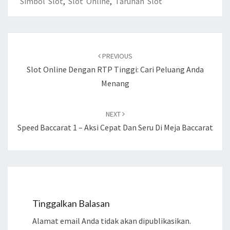
Simbol Slot
,
Slot Online
,
Taruhan Slot
Post
navigation
PREVIOUS
Slot Online Dengan RTP Tinggi: Cari Peluang Anda
Menang
NEXT
Speed Baccarat 1 – Aksi Cepat Dan Seru Di Meja Baccarat
Tinggalkan Balasan
Alamat email Anda tidak akan dipublikasikan.