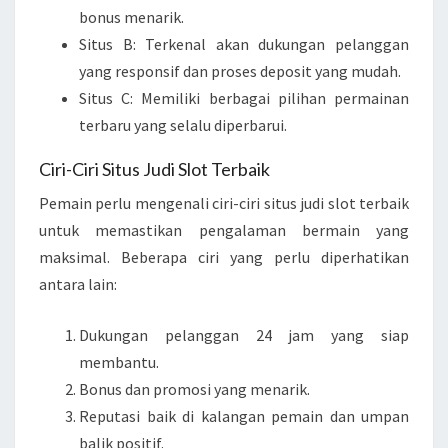
bonus menarik.
Situs B: Terkenal akan dukungan pelanggan
yang responsif dan proses deposit yang mudah.
Situs C: Memiliki berbagai pilihan permainan
terbaru yang selalu diperbarui.
Ciri-Ciri Situs Judi Slot Terbaik
Pemain perlu mengenali ciri-ciri situs judi slot terbaik
untuk memastikan pengalaman bermain yang
maksimal. Beberapa ciri yang perlu diperhatikan
antara lain:
Dukungan pelanggan 24 jam yang siap
membantu.
Bonus dan promosi yang menarik.
Reputasi baik di kalangan pemain dan umpan
balik positif.