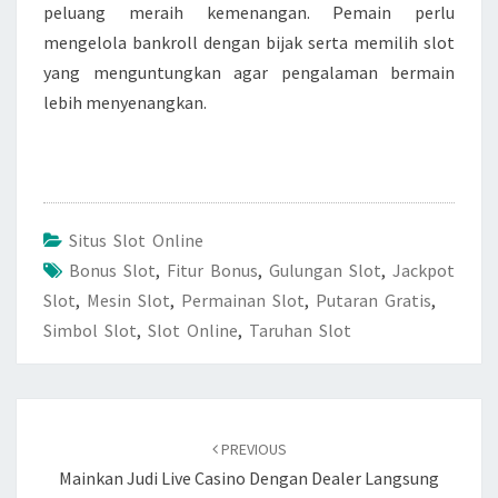
peluang meraih kemenangan. Pemain perlu
mengelola bankroll dengan bijak serta memilih slot
yang menguntungkan agar pengalaman bermain
lebih menyenangkan.
Situs Slot Online
Bonus Slot
,
Fitur Bonus
,
Gulungan Slot
,
Jackpot
Slot
,
Mesin Slot
,
Permainan Slot
,
Putaran Gratis
,
Simbol Slot
,
Slot Online
,
Taruhan Slot
Post
navigation
PREVIOUS
Mainkan Judi Live Casino Dengan Dealer Langsung