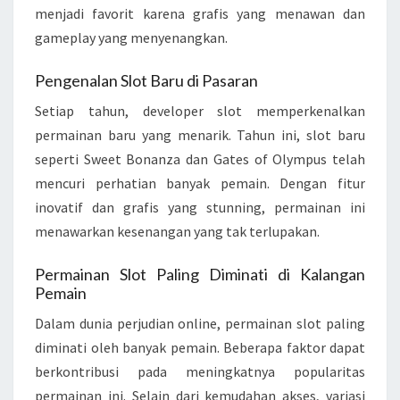
menjadi favorit karena grafis yang menawan dan
gameplay yang menyenangkan.
Pengenalan Slot Baru di Pasaran
Setiap tahun, developer slot memperkenalkan
permainan baru yang menarik. Tahun ini, slot baru
seperti Sweet Bonanza dan Gates of Olympus telah
mencuri perhatian banyak pemain. Dengan fitur
inovatif dan grafis yang stunning, permainan ini
menawarkan kesenangan yang tak terlupakan.
Permainan Slot Paling Diminati di Kalangan
Pemain
Dalam dunia perjudian online, permainan slot paling
diminati oleh banyak pemain. Beberapa faktor dapat
berkontribusi pada meningkatnya popularitas
permainan ini. Selain dari kemudahan akses, variasi