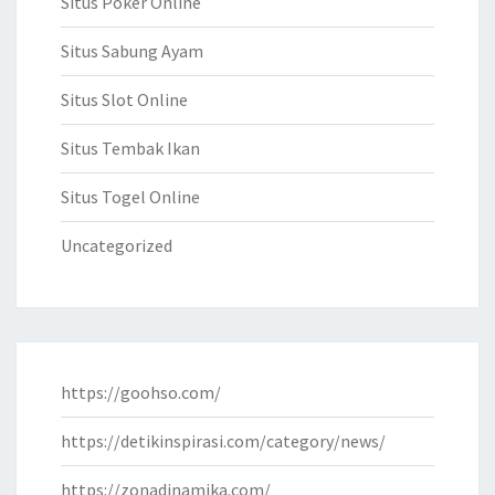
Situs Poker Online
Situs Sabung Ayam
Situs Slot Online
Situs Tembak Ikan
Situs Togel Online
Uncategorized
https://goohso.com/
https://detikinspirasi.com/category/news/
https://zonadinamika.com/