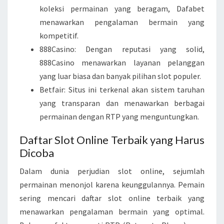
koleksi permainan yang beragam, Dafabet
menawarkan pengalaman bermain yang
kompetitif.
888Casino: Dengan reputasi yang solid,
888Casino menawarkan layanan pelanggan
yang luar biasa dan banyak pilihan slot populer.
Betfair: Situs ini terkenal akan sistem taruhan
yang transparan dan menawarkan berbagai
permainan dengan RTP yang menguntungkan.
Daftar Slot Online Terbaik yang Harus
Dicoba
Dalam dunia perjudian slot online, sejumlah
permainan menonjol karena keunggulannya. Pemain
sering mencari daftar slot online terbaik yang
menawarkan pengalaman bermain yang optimal.