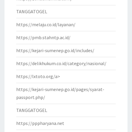
TANGGATOGEL
https://melaju.co.id/layanan/
https://pmb.stahntp.ac.id/
https://kejari-sumenep.go.id/includes/
https://delikhukum.co.id/category/nasional/
https://lxtoto.org/a>
https://kejari-sumenep.go.id/pages/syarat-
passport.php/
TANGGATOGEL
https://pppharyana.net