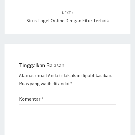
NEXT
Situs Togel Online Dengan Fitur Terbaik
Tinggalkan Balasan
Alamat email Anda tidak akan dipublikasikan.
Ruas yang wajib ditandai
*
Komentar
*