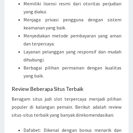
Memiliki lisensi resmi dari otoritas perjudian
yang diakui.
Menjaga privasi pengguna dengan sistem
keamanan yang baik.
Menyediakan metode pembayaran yang aman
dan terpercaya.
Layanan pelanggan yang responsif dan mudah
dihubungi.
Berbagai pilihan permainan dengan kualitas
yang baik.
Review Beberapa Situs Terbaik
Beragam situs judi slot terpercaya menjadi pilihan
populer di kalangan pemain. Berikut adalah review
situs-situs terbaik yang banyak direkomendasikan:
Dafabet: Dikenal dengan bonus menarik dan