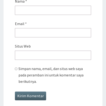
Nama
*
Email
*
Situs Web
Simpan nama, email, dan situs web saya
pada peramban ini untuk komentar saya
berikutnya.