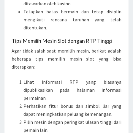
ditawarkan oleh kasino.
Tetapkan batas bermain dan tetap disiplin
mengikuti rencana taruhan yang telah
ditentukan.
Tips Memilih Mesin Slot dengan RTP Tinggi
Agar tidak salah saat memilih mesin, berikut adalah
beberapa tips memilih mesin slot yang bisa
diterapkan:
Lihat informasi RTP yang biasanya
dipublikasikan pada halaman informasi
permainan.
Perhatikan fitur bonus dan simbol liar yang
dapat meningkatkan peluang kemenangan.
Pilih mesin dengan peringkat ulasan tinggi dari
pemain lain.