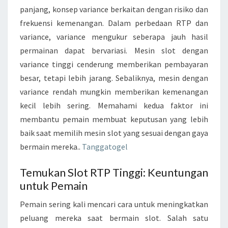
panjang, konsep variance berkaitan dengan risiko dan
frekuensi kemenangan. Dalam perbedaan RTP dan
variance, variance mengukur seberapa jauh hasil
permainan dapat bervariasi. Mesin slot dengan
variance tinggi cenderung memberikan pembayaran
besar, tetapi lebih jarang. Sebaliknya, mesin dengan
variance rendah mungkin memberikan kemenangan
kecil lebih sering. Memahami kedua faktor ini
membantu pemain membuat keputusan yang lebih
baik saat memilih mesin slot yang sesuai dengan gaya
bermain mereka..
Tanggatogel
Temukan Slot RTP Tinggi: Keuntungan
untuk Pemain
Pemain sering kali mencari cara untuk meningkatkan
peluang mereka saat bermain slot. Salah satu