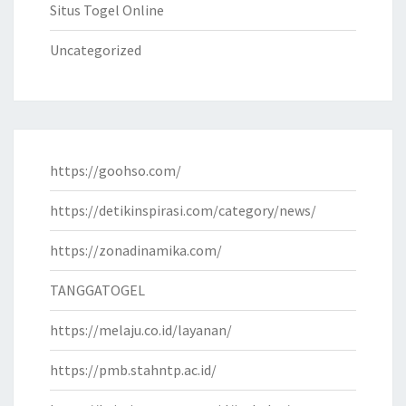
Situs Togel Online
Uncategorized
https://goohso.com/
https://detikinspirasi.com/category/news/
https://zonadinamika.com/
TANGGATOGEL
https://melaju.co.id/layanan/
https://pmb.stahntp.ac.id/