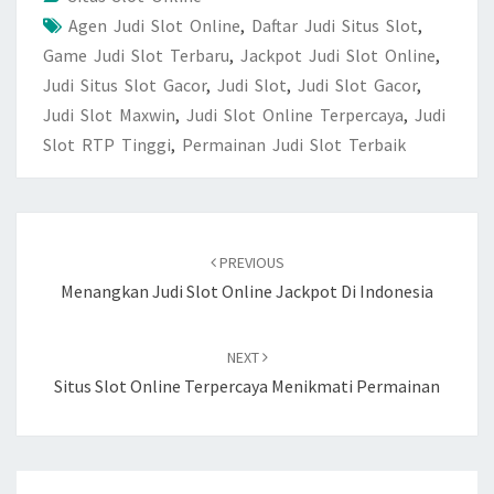
Agen Judi Slot Online
,
Daftar Judi Situs Slot
,
Game Judi Slot Terbaru
,
Jackpot Judi Slot Online
,
Judi Situs Slot Gacor
,
Judi Slot
,
Judi Slot Gacor
,
Judi Slot Maxwin
,
Judi Slot Online Terpercaya
,
Judi
Slot RTP Tinggi
,
Permainan Judi Slot Terbaik
Post
navigation
PREVIOUS
Menangkan Judi Slot Online Jackpot Di Indonesia
NEXT
Situs Slot Online Terpercaya Menikmati Permainan