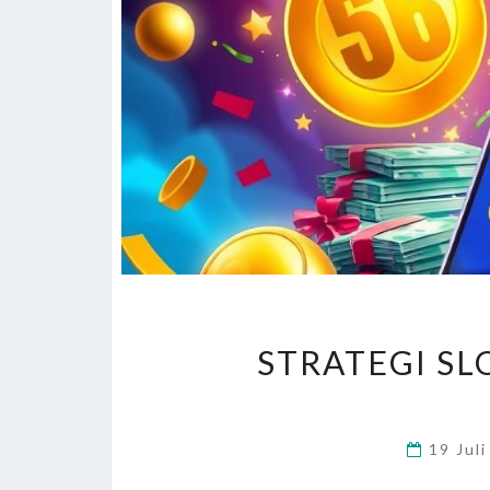
STRATEGI SL
19 Jul