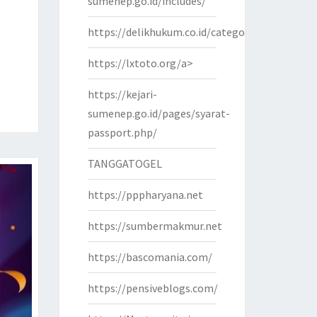
sumenep.go.id/includes/
https://delikhukum.co.id/category/nasional/
https://lxtoto.org/a>
https://kejari-
sumenep.go.id/pages/syarat-
passport.php/
TANGGATOGEL
https://pppharyana.net
https://sumbermakmur.net
https://bascomania.com/
https://pensiveblogs.com/