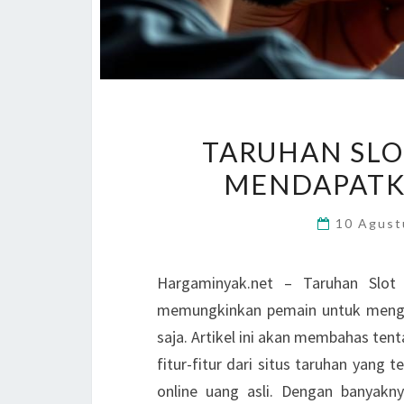
TARUHAN SLOT
MENDAPATK
10 Agus
Hargaminyak.net – Taruhan Slot 
memungkinkan pemain untuk mengak
saja. Artikel ini akan membahas tent
fitur-fitur dari situs taruhan yang
online uang asli. Dengan banyakn