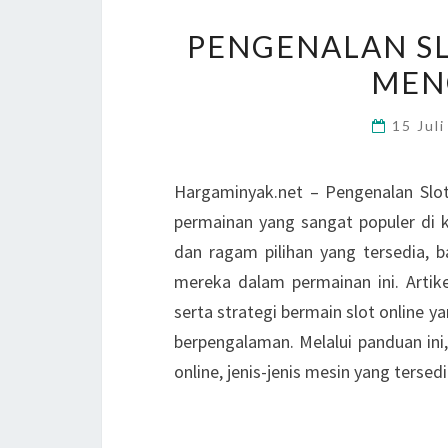
PENGENALAN SL
MEN
15 Jul
Hargaminyak.net – Pengenalan Slot
permainan yang sangat populer di 
dan ragam pilihan yang tersedia, 
mereka dalam permainan ini. Artik
serta strategi bermain slot online 
berpengalaman. Melalui panduan in
online, jenis-jenis mesin yang tersed