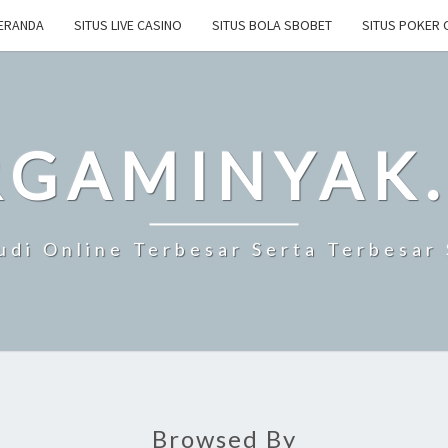
ERANDA
SITUS LIVE CASINO
SITUS BOLA SBOBET
SITUS POKER 
GAMINYAK
Judi Online Terbesar Serta Terbesar 
Browsed By