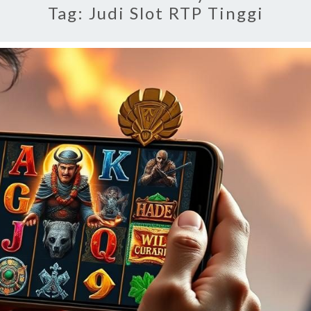
Tag:
Judi Slot RTP Tinggi