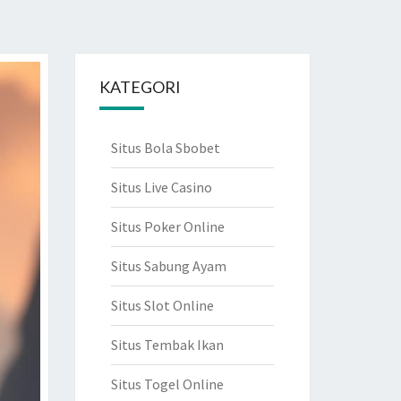
KATEGORI
Situs Bola Sbobet
Situs Live Casino
Situs Poker Online
Situs Sabung Ayam
Situs Slot Online
Situs Tembak Ikan
Situs Togel Online