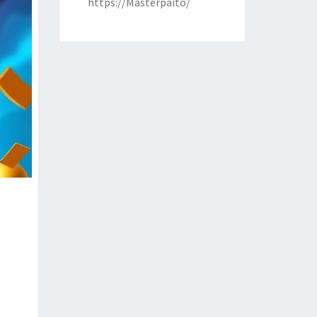
https://Masterpaito/