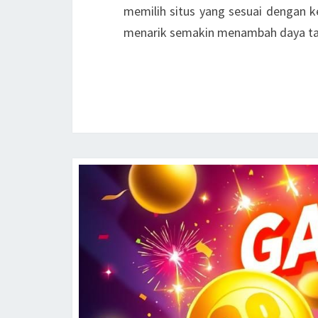
memilih situs yang sesuai dengan
menarik semakin menambah daya ta