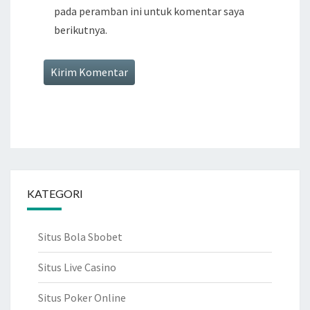
pada peramban ini untuk komentar saya
berikutnya.
KATEGORI
Situs Bola Sbobet
Situs Live Casino
Situs Poker Online