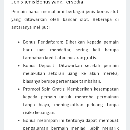
Jenis-jenis Bonus yang Tersedia
Pemain harus memahami berbagai jenis bonus slot
yang ditawarkan oleh bandar slot. Beberapa di
antaranya meliputi:
Bonus Pendaftaran: Diberikan kepada pemain
baru saat mendaftar, sering kali berupa
tambahan kredit atau putaran gratis.
Bonus Deposit: Ditawarkan setelah pemain
melakukan setoran uang ke akun mereka,
biasanya berupa persentase tambahan.
Promosi Spin Gratis: Memberikan kesempatan
kepada pemain untuk mencoba permainan
tanpa biaya, meningkatkan peluang tanpa
risiko keuangan.
Bonus melimpah ini tentunya dapat membuat
pengalaman bermain menjadi lebih menarik