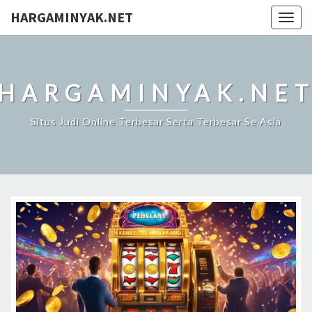
HARGAMINYAK.NET
Togg
navig
HARGAMINYAK.NE
Situs Judi Online Terbesar Serta Terbesar Se Asia