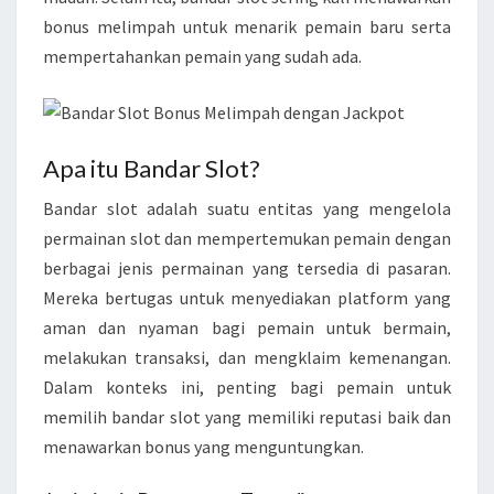
bonus melimpah untuk menarik pemain baru serta
mempertahankan pemain yang sudah ada.
Apa itu Bandar Slot?
Bandar slot adalah suatu entitas yang mengelola
permainan slot dan mempertemukan pemain dengan
berbagai jenis permainan yang tersedia di pasaran.
Mereka bertugas untuk menyediakan platform yang
aman dan nyaman bagi pemain untuk bermain,
melakukan transaksi, dan mengklaim kemenangan.
Dalam konteks ini, penting bagi pemain untuk
memilih bandar slot yang memiliki reputasi baik dan
menawarkan bonus yang menguntungkan.