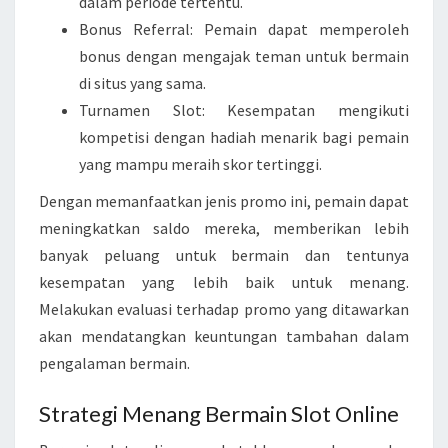
dalam periode tertentu.
Bonus Referral: Pemain dapat memperoleh
bonus dengan mengajak teman untuk bermain
di situs yang sama.
Turnamen Slot: Kesempatan mengikuti
kompetisi dengan hadiah menarik bagi pemain
yang mampu meraih skor tertinggi.
Dengan memanfaatkan jenis promo ini, pemain dapat
meningkatkan saldo mereka, memberikan lebih
banyak peluang untuk bermain dan tentunya
kesempatan yang lebih baik untuk menang.
Melakukan evaluasi terhadap promo yang ditawarkan
akan mendatangkan keuntungan tambahan dalam
pengalaman bermain.
Strategi Menang Bermain Slot Online