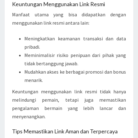
Keuntungan Menggunakan Link Resmi
Manfaat utama yang bisa didapatkan dengan
menggunakan link resmi antara lain:
Meningkatkan keamanan transaksi dan data
pribadi.
Meminimalisir risiko penipuan dari pihak yang
tidak bertanggung jawab.
Mudahkan akses ke berbagai promosi dan bonus
menarik.
Keuntungan menggunakan link resmi tidak hanya
melindungi pemain, tetapi juga memastikan
pengalaman bermain yang lebih lancar dan
menyenangkan.
Tips Memastikan Link Aman dan Terpercaya