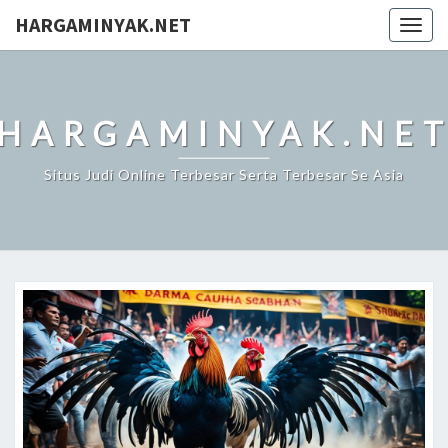
HARGAMINYAK.NET
Togg
navig
HARGAMINYAK.NE
Situs Judi Online Terbesar Serta Terbesar Se Asia