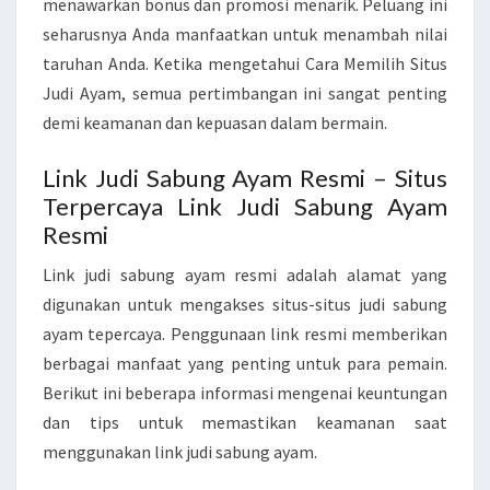
menawarkan bonus dan promosi menarik. Peluang ini
seharusnya Anda manfaatkan untuk menambah nilai
taruhan Anda. Ketika mengetahui Cara Memilih Situs
Judi Ayam, semua pertimbangan ini sangat penting
demi keamanan dan kepuasan dalam bermain.
Link Judi Sabung Ayam Resmi – Situs
Terpercaya Link Judi Sabung Ayam
Resmi
Link judi sabung ayam resmi adalah alamat yang
digunakan untuk mengakses situs-situs judi sabung
ayam tepercaya. Penggunaan link resmi memberikan
berbagai manfaat yang penting untuk para pemain.
Berikut ini beberapa informasi mengenai keuntungan
dan tips untuk memastikan keamanan saat
menggunakan link judi sabung ayam.