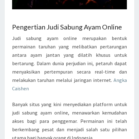
Pengertian Judi Sabung Ayam Online
Judi sabung ayam online merupakan bentuk
permainan taruhan yang melibatkan pertarungan
antara ayam jantan yang dilatih khusus untuk
bertarung. Dalam dunia perjudian ini, petaruh dapat
menyaksikan pertempuran secara real-time dan
melakukan taruhan melalui jaringan internet.
Angka
Caishen
Banyak situs yang kini menyediakan platform untuk
judi sabung ayam online, menawarkan kemudahan
akses bagi para penggemar. Permainan ini telah
berkembang pesat dan menjadi salah satu pilihan
utama bagi banyak orang di Indonesia.