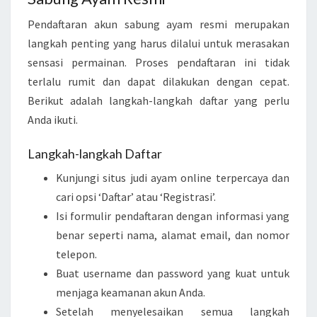
Pendaftaran akun sabung ayam resmi merupakan
langkah penting yang harus dilalui untuk merasakan
sensasi permainan. Proses pendaftaran ini tidak
terlalu rumit dan dapat dilakukan dengan cepat.
Berikut adalah langkah-langkah daftar yang perlu
Anda ikuti.
Langkah-langkah Daftar
Kunjungi situs judi ayam online terpercaya dan
cari opsi ‘Daftar’ atau ‘Registrasi’.
Isi formulir pendaftaran dengan informasi yang
benar seperti nama, alamat email, dan nomor
telepon.
Buat username dan password yang kuat untuk
menjaga keamanan akun Anda.
Setelah menyelesaikan semua langkah