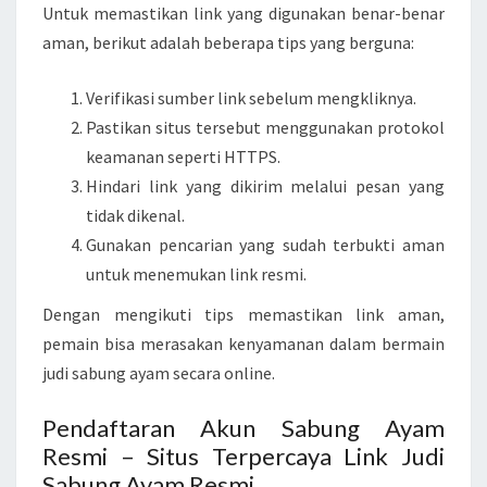
Untuk memastikan link yang digunakan benar-benar
aman, berikut adalah beberapa tips yang berguna:
Verifikasi sumber link sebelum mengkliknya.
Pastikan situs tersebut menggunakan protokol
keamanan seperti HTTPS.
Hindari link yang dikirim melalui pesan yang
tidak dikenal.
Gunakan pencarian yang sudah terbukti aman
untuk menemukan link resmi.
Dengan mengikuti tips memastikan link aman,
pemain bisa merasakan kenyamanan dalam bermain
judi sabung ayam secara online.
Pendaftaran Akun Sabung Ayam
Resmi – Situs Terpercaya Link Judi
Sabung Ayam Resmi