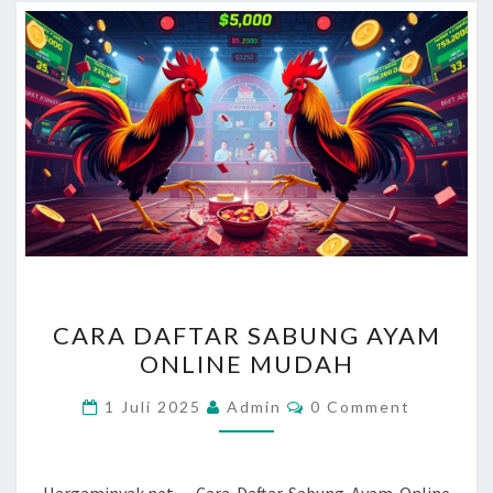
CARA
CARA DAFTAR SABUNG AYAM
DAFTAR
ONLINE MUDAH
SABUNG
AYAM
Comments
1 Juli 2025
Admin
0 Comment
ONLINE
MUDAH