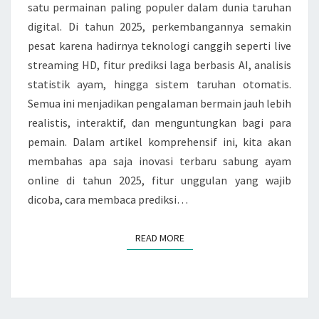
STREAMING,
satu permainan paling populer dalam dunia taruhan
&
digital. Di tahun 2025, perkembangannya semakin
PREDIKSI
pesat karena hadirnya teknologi canggih seperti live
streaming HD, fitur prediksi laga berbasis AI, analisis
statistik ayam, hingga sistem taruhan otomatis.
Semua ini menjadikan pengalaman bermain jauh lebih
realistis, interaktif, dan menguntungkan bagi para
pemain. Dalam artikel komprehensif ini, kita akan
membahas apa saja inovasi terbaru sabung ayam
online di tahun 2025, fitur unggulan yang wajib
dicoba, cara membaca prediksi…
READ MORE
READ MORE