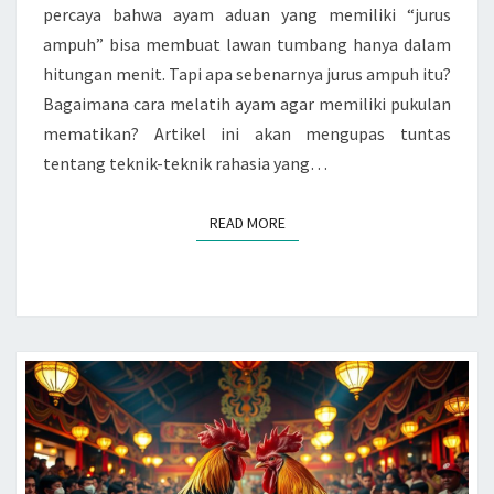
percaya bahwa ayam aduan yang memiliki “jurus
ampuh” bisa membuat lawan tumbang hanya dalam
hitungan menit. Tapi apa sebenarnya jurus ampuh itu?
Bagaimana cara melatih ayam agar memiliki pukulan
mematikan? Artikel ini akan mengupas tuntas
tentang teknik-teknik rahasia yang…
READ MORE
READ MORE