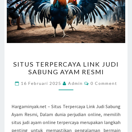
SITUS
SITUS TERPERCAYA LINK JUDI
TERPERCAYA
SABUNG AYAM RESMI
LINK
JUDI
Comments
16 Februari 2025
Admin
0 Comment
SABUNG
AYAM
RESMI
Hargaminyak.net – Situs Terpercaya Link Judi Sabung
Ayam Resmi, Dalam dunia perjudian online, memilih
situs judi ayam online terpercaya merupakan langkah
penting untuk memastikan pengalaman bermain