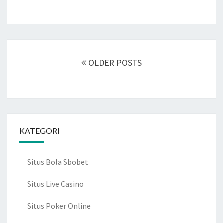
Posts
navigation
OLDER POSTS
KATEGORI
Situs Bola Sbobet
Situs Live Casino
Situs Poker Online