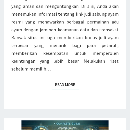
yang aman dan menguntungkan. Di sini, Anda akan
menemukan informasi tentang link judi sabung ayam
resmi yang menawarkan berbagai permainan adu
ayam dengan jaminan keamanan data dan transaksi.
Banyak situs ini juga memberikan bonus judi ayam
terbesar yang menarik bagi para petaruh,
memberikan kesempatan untuk memperoleh
keuntungan yang lebih besar. Melakukan riset
sebelum memilih…
READ MORE
READ MORE