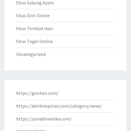
Situs Sabung Ayam
Situs Slot Online
Situs Tembak Ikan
Situs Togel Online
Uncategorized
https://goohso.com/
https://detikinspirasi.com/category/news/
https://zonadinamika.com/