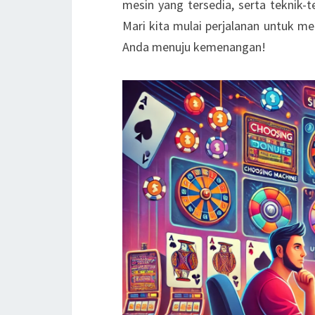
mesin yang tersedia, serta teknik
Mari kita mulai perjalanan untuk 
Anda menuju kemenangan!