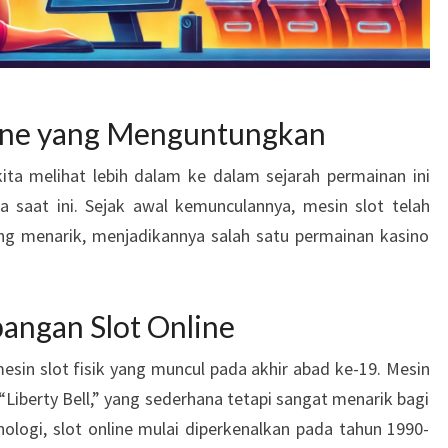
line yang Menguntungkan
ta melihat lebih dalam ke dalam sejarah permainan ini
ia saat ini. Sejak awal kemunculannya, mesin slot telah
g menarik, menjadikannya salah satu permainan kasino
angan Slot Online
mesin slot fisik yang muncul pada akhir abad ke-19. Mesin
“Liberty Bell,” yang sederhana tetapi sangat menarik bagi
logi, slot online mulai diperkenalkan pada tahun 1990-