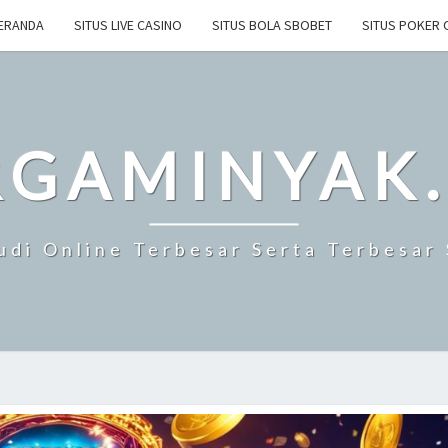
ERANDA
SITUS LIVE CASINO
SITUS BOLA SBOBET
SITUS POKER 
GAMINYAK
Judi Online Terbesar Serta Terbesar 