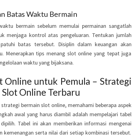
n Batas Waktu Bermain
waktu bermain sebelum memulai permainan sangatlah
uk menjaga kontrol atas pengeluaran. Tentukan jumlah
patuhi batas tersebut. Disiplin dalam keuangan akan
u. Menerapkan tips menang slot online yang tepat juga
gelolaan waktu yang bijaksana.
t Online untuk Pemula – Strategi
Slot Online Terbaru
 strategi bermain slot online, memahami beberapa aspek
angkah awal yang harus diambil adalah mempelajari tabel
ipilih. Tabel ini akan memberikan informasi mengenai
 kemenangan serta nilai dari setiap kombinasi tersebut.