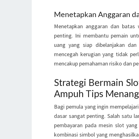
Menetapkan Anggaran da
Menetapkan anggaran dan batas 
penting. Ini membantu pemain unt
uang yang siap dibelanjakan dan 
mencegah kerugian yang tidak perl
mencakup pemahaman risiko dan pen
Strategi Bermain Slo
Ampuh Tips Menang 
Bagi pemula yang ingin mempelajari
dasar sangat penting. Salah satu l
pembayaran pada mesin slot yang d
kombinasi simbol yang menghasilkan