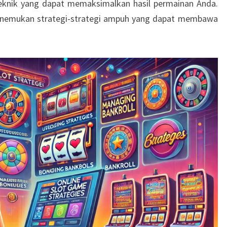
-teknik yang dapat memaksimalkan hasil permainan Anda.
menemukan strategi-strategi ampuh yang dapat membawa