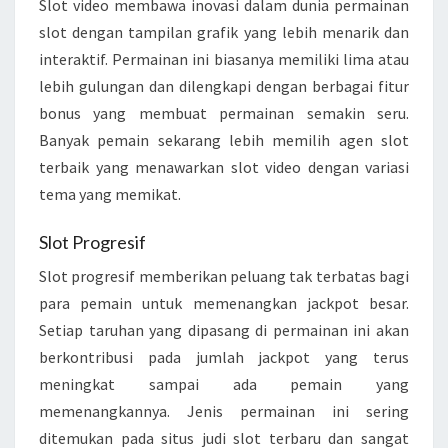
Slot video membawa inovasi dalam dunia permainan
slot dengan tampilan grafik yang lebih menarik dan
interaktif. Permainan ini biasanya memiliki lima atau
lebih gulungan dan dilengkapi dengan berbagai fitur
bonus yang membuat permainan semakin seru.
Banyak pemain sekarang lebih memilih agen slot
terbaik yang menawarkan slot video dengan variasi
tema yang memikat.
Slot Progresif
Slot progresif memberikan peluang tak terbatas bagi
para pemain untuk memenangkan jackpot besar.
Setiap taruhan yang dipasang di permainan ini akan
berkontribusi pada jumlah jackpot yang terus
meningkat sampai ada pemain yang
memenangkannya. Jenis permainan ini sering
ditemukan pada situs judi slot terbaru dan sangat