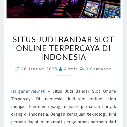
SITUS
SITUS JUDI BANDAR SLOT
JUDI
ONLINE TERPERCAYA DI
BANDAR
INDONESIA
SLOT
ONLINE
Comments
28 Januari 2025
Admin
0 Comment
TERPERCAYA
DI
INDONESIA
Hargaminyak.net
– Situs Judi Bandar Slot Online
Terpercaya Di Indonesia, Judi slot online telah
menjadi fenomena yang menarik perhatian banyak
orang di Indonesia. Dengan kemajuan teknologi, kini
pemain dapat menikmati pengalaman bermain dari