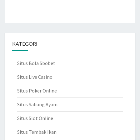
KATEGORI
Situs Bola Sbobet
Situs Live Casino
Situs Poker Online
Situs Sabung Ayam
Situs Slot Online
Situs Tembak Ikan