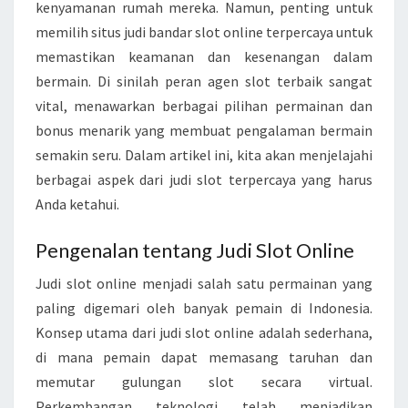
kenyamanan rumah mereka. Namun, penting untuk
memilih situs judi bandar slot online terpercaya untuk
memastikan keamanan dan kesenangan dalam
bermain. Di sinilah peran agen slot terbaik sangat
vital, menawarkan berbagai pilihan permainan dan
bonus menarik yang membuat pengalaman bermain
semakin seru. Dalam artikel ini, kita akan menjelajahi
berbagai aspek dari judi slot terpercaya yang harus
Anda ketahui.
Pengenalan tentang Judi Slot Online
Judi slot online menjadi salah satu permainan yang
paling digemari oleh banyak pemain di Indonesia.
Konsep utama dari judi slot online adalah sederhana,
di mana pemain dapat memasang taruhan dan
memutar gulungan slot secara virtual.
Perkembangan teknologi telah menjadikan