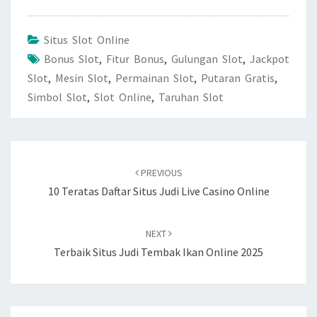
Situs Slot Online
Bonus Slot
,
Fitur Bonus
,
Gulungan Slot
,
Jackpot
Slot
,
Mesin Slot
,
Permainan Slot
,
Putaran Gratis
,
Simbol Slot
,
Slot Online
,
Taruhan Slot
Post
navigation
PREVIOUS
10 Teratas Daftar Situs Judi Live Casino Online
NEXT
Terbaik Situs Judi Tembak Ikan Online 2025