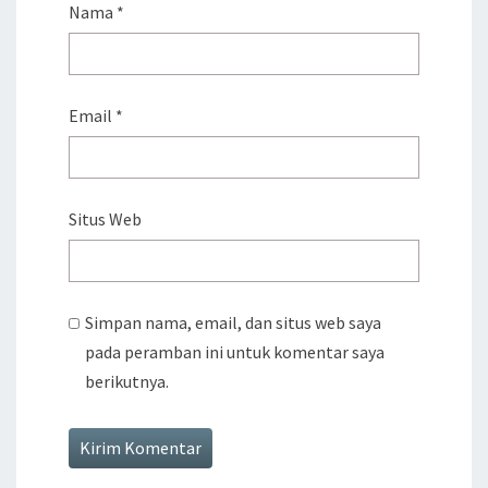
Nama
*
Email
*
Situs Web
Simpan nama, email, dan situs web saya
pada peramban ini untuk komentar saya
berikutnya.