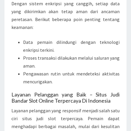
Dengan sistem enkripsi yang canggih, setiap data
yang dikirimkan akan tetap aman dari ancaman
peretasan. Berikut beberapa poin penting tentang
keamanan:
Data pemain dilindungi dengan teknologi
enkripsi terkini.
Proses transaksi dilakukan melalui saluran yang
aman.
Pengawasan rutin untuk mendeteksi aktivitas
mencurigakan.
Layanan Pelanggan yang Baik – Situs Judi
Bandar Slot Online Terpercaya Di Indonesia
Layanan pelanggan yang responsif menjadi salah satu
ciri situs judi slot terpercaya. Pemain dapat
menghadapi berbagai masalah, mulai dari kesulitan