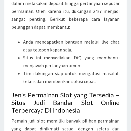
dalam melakukan deposit hingga pertanyaan seputar
permainan. Oleh karena itu, dukungan 24/7 menjadi
sangat penting. Berikut beberapa cara layanan
pelanggan dapat membantu:
Anda mendapatkan bantuan melalui live chat
atau telepon kapan saja.
Situs ini menyediakan FAQ yang membantu
menjawab pertanyaan umum.
Tim dukungan siap untuk mengatasi masalah
teknis dan memberikan solusi cepat.
Jenis Permainan Slot yang Tersedia –
Situs Judi Bandar Slot Online
Terpercaya Di Indonesia
Pemain judi slot memiliki banyak pilihan permainan
yang dapat dinikmati sesuai dengan selera dan