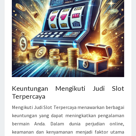
Keuntungan Mengikuti Judi Slot
Terpercaya
Mengikuti Judi Slot Terpercaya menawarkan berbagai
keuntungan yang dapat meningkatkan pengalaman
bermain Anda. Dalam dunia perjudian online,
keamanan dan kenyamanan menjadi faktor utama