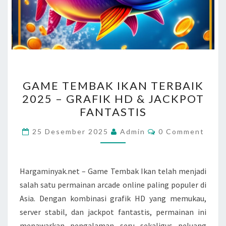
GAME
GAME TEMBAK IKAN TERBAIK
TEMBAK
2025 – GRAFIK HD & JACKPOT
IKAN
FANTASTIS
TERBAIK
2025
Comments
25 Desember 2025
Admin
0 Comment
–
GRAFIK
HD
Hargaminyak.net – Game Tembak Ikan telah menjadi
&
salah satu permainan arcade online paling populer di
JACKPOT
Asia. Dengan kombinasi grafik HD yang memukau,
FANTASTIS
server stabil, dan jackpot fantastis, permainan ini
menawarkan pengalaman seru sekaligus peluang