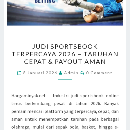
JUDI
JUDI SPORTSBOOK
SPORTSBOOK
TERPERCAYA 2026 – TARUHAN
TERPERCAYA
CEPAT & PAYOUT AMAN
2026
–
Comments
8 Januari 2026
Admin
0 Comment
TARUHAN
CEPAT
&
Hargaminyak.net – Industri judi sportsbook online
PAYOUT
terus berkembang pesat di tahun 2026. Banyak
AMAN
pemain mencari platform yang terpercaya, cepat, dan
aman untuk menempatkan taruhan pada berbagai
olahraga, mulai dari sepak bola, basket, hingga e-