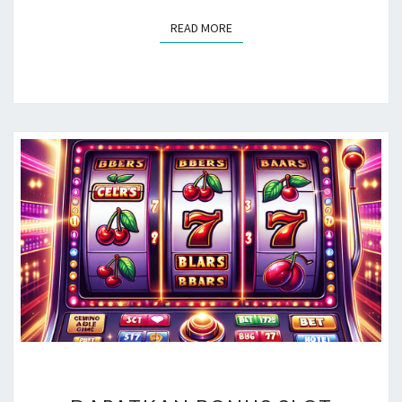
READ MORE
READ MORE
DAPATKAN