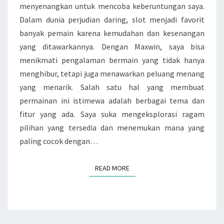
menyenangkan untuk mencoba keberuntungan saya.
Dalam dunia perjudian daring, slot menjadi favorit
banyak pemain karena kemudahan dan kesenangan
yang ditawarkannya. Dengan Maxwin, saya bisa
menikmati pengalaman bermain yang tidak hanya
menghibur, tetapi juga menawarkan peluang menang
yang menarik. Salah satu hal yang membuat
permainan ini istimewa adalah berbagai tema dan
fitur yang ada. Saya suka mengeksplorasi ragam
pilihan yang tersedia dan menemukan mana yang
paling cocok dengan…
READ MORE
READ MORE