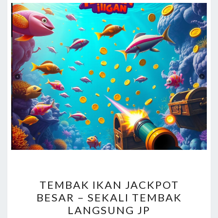
TEMBAK
TEMBAK IKAN JACKPOT
IKAN
BESAR – SEKALI TEMBAK
JACKPOT
LANGSUNG JP
BESAR