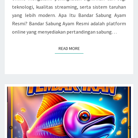
teknologi, kualitas streaming, serta sistem taruhan
yang lebih modern. Apa Itu Bandar Sabung Ayam
Resmi? Bandar Sabung Ayam Resmi adalah platform
online yang menyediakan pertandingan sabung…
READ MORE
READ MORE