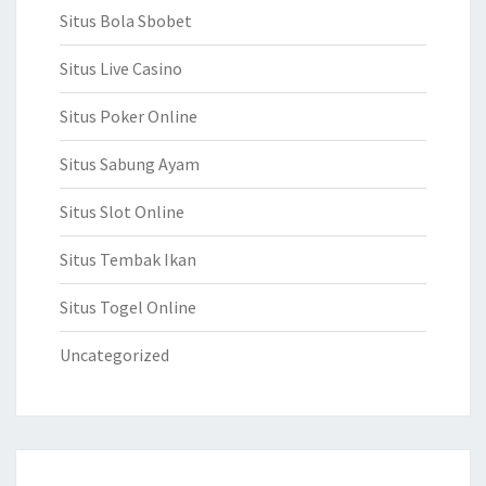
Situs Bola Sbobet
Situs Live Casino
Situs Poker Online
Situs Sabung Ayam
Situs Slot Online
Situs Tembak Ikan
Situs Togel Online
Uncategorized