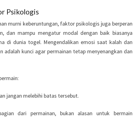
r Psikologis
an murni keberuntungan, faktor psikologis juga berperan
plin, dan mampu mengatur modal dengan baik biasanya
ama di dunia togel. Mengendalikan emosi saat kalah dan
ian adalah kunci agar permainan tetap menyenangkan dan
bermain:
n jangan melebihi batas tersebut.
agian dari permainan, bukan alasan untuk bermain