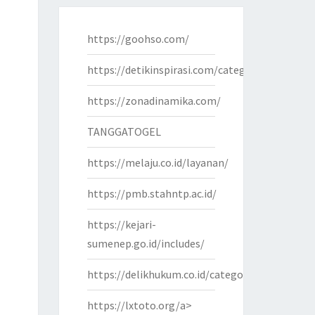
https://goohso.com/
https://detikinspirasi.com/category/news/
https://zonadinamika.com/
TANGGATOGEL
https://melaju.co.id/layanan/
https://pmb.stahntp.ac.id/
https://kejari-
sumenep.go.id/includes/
https://delikhukum.co.id/category/nasional/
https://lxtoto.org/a>