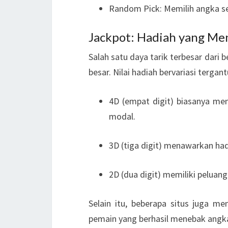
Random Pick: Memilih angka se
Jackpot: Hadiah yang Me
Salah satu daya tarik terbesar dari 
besar. Nilai hadiah bervariasi tergan
4D (empat digit) biasanya mem
modal.
3D (tiga digit) menawarkan ha
2D (dua digit) memiliki peluang
Selain itu, beberapa situs juga m
pemain yang berhasil menebak angka