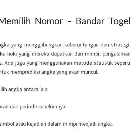
 Memilih Nomor – Bandar Togel
angka yang menggabungkan keberuntungan dan strategi.
ka hoki yang mereka dapatkan dari mimpi, pengalaman
is. Ada juga yang menggunakan metode statistik seperti
untuk memprediksi angka yang akan muncul.
ih angka antara lain:
uaran dari periode sebelumnya.
simbol atau kejadian dalam mimpi menjadi angka.