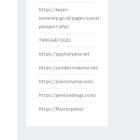
https://kejari-
sumenep.go.id/pages/syarat-
passport.php/
TANGGATOGEL
https://pppharyana.net
https://sumbermakmur.net
https://bascomania.com/
https://pensiveblogs.com/
https://Masterpaito/