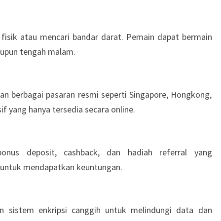
 fisik atau mencari bandar darat. Pemain dapat bermain
maupun tengah malam.
an berbagai pasaran resmi seperti Singapore, Hongkong,
if yang hanya tersedia secara online.
onus deposit, cashback, dan hadiah referral yang
 untuk mendapatkan keuntungan.
n sistem enkripsi canggih untuk melindungi data dan