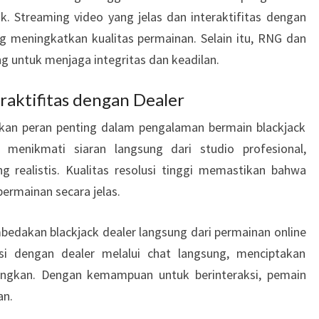
k. Streaming video yang jelas dan interaktifitas dengan
g meningkatkan kualitas permainan. Selain itu, RNG dan
 untuk menjaga integritas dan keadilan.
raktifitas dengan Dealer
kan peran penting dalam pengalaman bermain blackjack
 menikmati siaran langsung dari studio profesional,
 realistis. Kualitas resolusi tinggi memastikan bahwa
ermainan secara jelas.
mbedakan blackjack dealer langsung dari permainan online
si dengan dealer melalui chat langsung, menciptakan
angkan. Dengan kemampuan untuk berinteraksi, pemain
an.