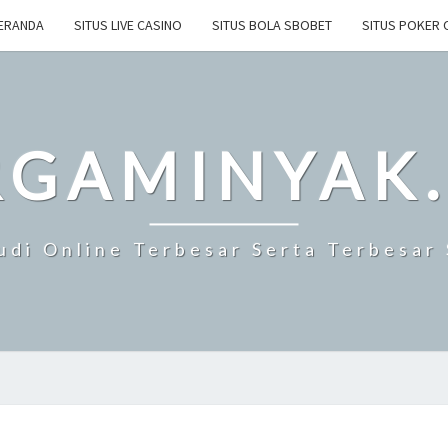
ERANDA
SITUS LIVE CASINO
SITUS BOLA SBOBET
SITUS POKER 
GAMINYAK
Judi Online Terbesar Serta Terbesar 
BLACKJACK