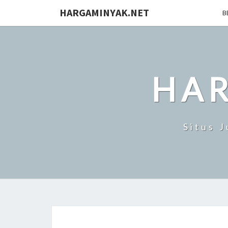
HARGAMINYAK.NET
B
HAR
Situs 