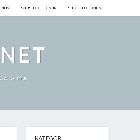
ONLINE
SITUS TOGEL ONLINE
SITUS SLOT ONLINE
.NET
Se Asia
KATEGORI