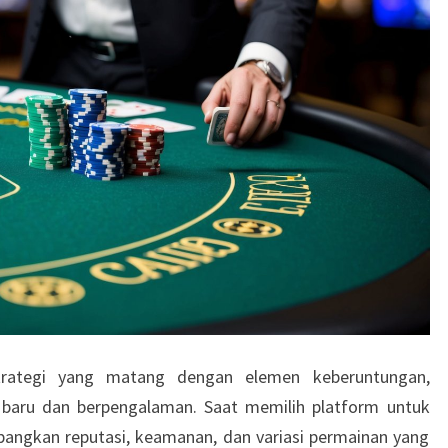
trategi yang matang dengan elemen keberuntungan,
baru dan berpengalaman. Saat memilih platform untuk
angkan reputasi, keamanan, dan variasi permainan yang