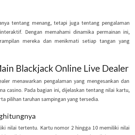
hanya tentang menang, tetapi juga tentang pengalaman
nteraktif. Dengan memahami dinamika permainan ini,
rampilan mereka dan menikmati setiap tangan yang
n Blackjack Online Live Dealer
 Dealer menawarkan pengalaman yang mengesankan dan
asino. Pada bagian ini, dijelaskan tentang nilai kartu,
ta pilihan taruhan sampingan yang tersedia.
nghitungnya
ki nilai tertentu. Kartu nomor 2 hingga 10 memiliki nilai