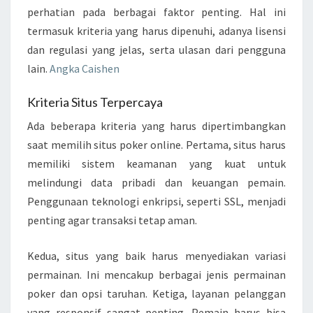
perhatian pada berbagai faktor penting. Hal ini
termasuk kriteria yang harus dipenuhi, adanya lisensi
dan regulasi yang jelas, serta ulasan dari pengguna
lain.
Angka Caishen
Kriteria Situs Terpercaya
Ada beberapa kriteria yang harus dipertimbangkan
saat memilih situs poker online. Pertama, situs harus
memiliki sistem keamanan yang kuat untuk
melindungi data pribadi dan keuangan pemain.
Penggunaan teknologi enkripsi, seperti SSL, menjadi
penting agar transaksi tetap aman.
Kedua, situs yang baik harus menyediakan variasi
permainan. Ini mencakup berbagai jenis permainan
poker dan opsi taruhan. Ketiga, layanan pelanggan
yang responsif sangat penting. Pemain harus bisa