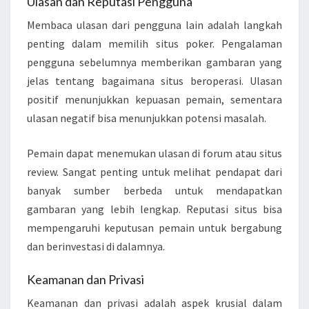
Ulasan dan Reputasi Pengguna
Membaca ulasan dari pengguna lain adalah langkah
penting dalam memilih situs poker. Pengalaman
pengguna sebelumnya memberikan gambaran yang
jelas tentang bagaimana situs beroperasi. Ulasan
positif menunjukkan kepuasan pemain, sementara
ulasan negatif bisa menunjukkan potensi masalah.
Pemain dapat menemukan ulasan di forum atau situs
review. Sangat penting untuk melihat pendapat dari
banyak sumber berbeda untuk mendapatkan
gambaran yang lebih lengkap. Reputasi situs bisa
mempengaruhi keputusan pemain untuk bergabung
dan berinvestasi di dalamnya.
Keamanan dan Privasi
Keamanan dan privasi adalah aspek krusial dalam