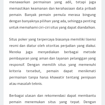
menawarkan permainan yang adil, tetapi juga
memastikan keamanan dan kerahasiaan data pribadi
pemain. Banyak pemain pemula merasa bingung
dengan banyaknya pilihan yang ada, sehingga penting
untuk memahami ciri-ciri situs yang dapat diandalkan.
Situs poker yang terpercaya biasanya memiliki lisensi
resmi dan diatur oleh otoritas perjudian yang diakui.
Mereka juga menyediakan berbagai metode
pembayaran yang aman dan layanan pelanggan yang
responsif. Dengan memilih situs yang memenuhi
kriteria tersebut, pemain dapat menikmati
permainan tanpa harus khawatir tentang penipuan
atau masalah teknis.
Berbagai ulasan dan rekomendasi dapat membantu
pemain menemukan situs yang tepat. Dengan