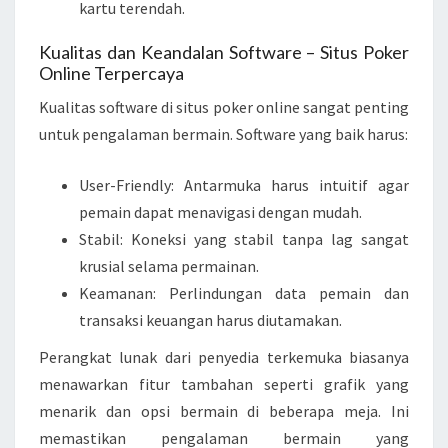
kartu terendah.
Kualitas dan Keandalan Software – Situs Poker
Online Terpercaya
Kualitas software di situs poker online sangat penting
untuk pengalaman bermain. Software yang baik harus:
User-Friendly: Antarmuka harus intuitif agar
pemain dapat menavigasi dengan mudah.
Stabil: Koneksi yang stabil tanpa lag sangat
krusial selama permainan.
Keamanan: Perlindungan data pemain dan
transaksi keuangan harus diutamakan.
Perangkat lunak dari penyedia terkemuka biasanya
menawarkan fitur tambahan seperti grafik yang
menarik dan opsi bermain di beberapa meja. Ini
memastikan pengalaman bermain yang