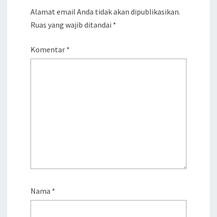
Alamat email Anda tidak akan dipublikasikan.
Ruas yang wajib ditandai
*
Komentar
*
Nama
*