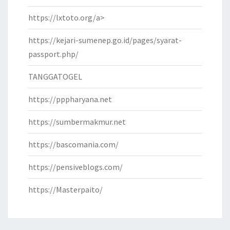
https://lxtoto.org/a>
https://kejari-sumenep.go.id/pages/syarat-
passport.php/
TANGGATOGEL
https://pppharyana.net
https://sumbermakmur.net
https://bascomania.com/
https://pensiveblogs.com/
https://Masterpaito/