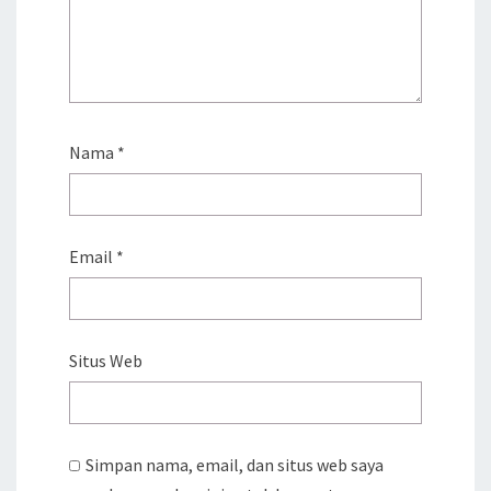
Nama
*
Email
*
Situs Web
Simpan nama, email, dan situs web saya