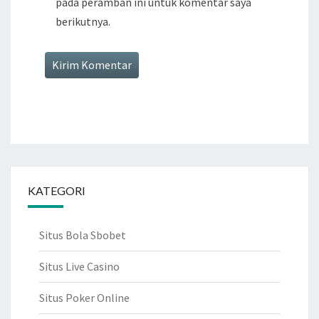
pada peramban ini untuk komentar saya
berikutnya.
KATEGORI
Situs Bola Sbobet
Situs Live Casino
Situs Poker Online