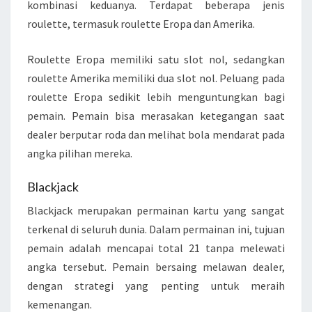
kombinasi keduanya. Terdapat beberapa jenis
roulette, termasuk roulette Eropa dan Amerika.
Roulette Eropa memiliki satu slot nol, sedangkan
roulette Amerika memiliki dua slot nol. Peluang pada
roulette Eropa sedikit lebih menguntungkan bagi
pemain. Pemain bisa merasakan ketegangan saat
dealer berputar roda dan melihat bola mendarat pada
angka pilihan mereka.
Blackjack
Blackjack merupakan permainan kartu yang sangat
terkenal di seluruh dunia. Dalam permainan ini, tujuan
pemain adalah mencapai total 21 tanpa melewati
angka tersebut. Pemain bersaing melawan dealer,
dengan strategi yang penting untuk meraih
kemenangan.