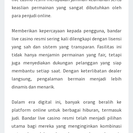
keaslian permainan yang sangat dibutuhkan oleh
para penjudi online.
Memberikan kepercayaan kepada pengguna, bandar
live casino resmi sering kali dilengkapi dengan lisensi
yang sah dan sistem yang transparan. Fasilitas ini
tidak hanya menjamin permainan yang fair, tetapi
juga menyediakan dukungan pelanggan yang siap
membantu setiap saat. Dengan keterlibatan dealer
langsung, pengalaman bermain menjadi lebih
dinamis dan menarik.
Dalam era digital ini, banyak orang beralih ke
platform online untuk berbagai hiburan, termasuk
judi. Bandar live casino resmi telah menjadi pilihan
utama bagi mereka yang menginginkan kombinasi