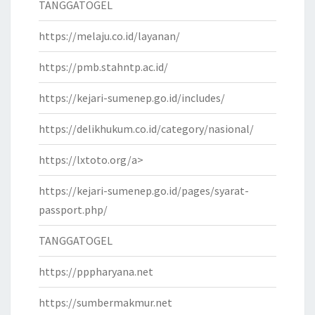
TANGGATOGEL
https://melaju.co.id/layanan/
https://pmb.stahntp.ac.id/
https://kejari-sumenep.go.id/includes/
https://delikhukum.co.id/category/nasional/
https://lxtoto.org/a>
https://kejari-sumenep.go.id/pages/syarat-
passport.php/
TANGGATOGEL
https://pppharyana.net
https://sumbermakmur.net