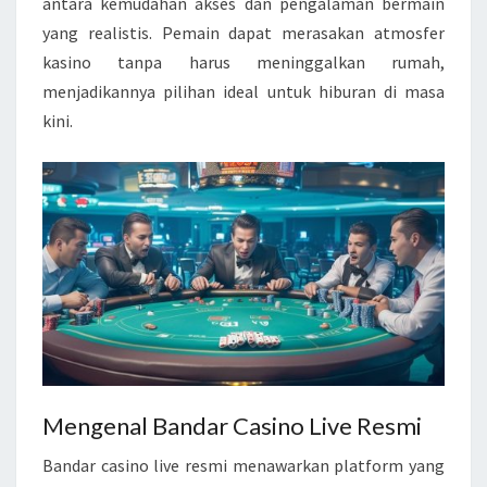
antara kemudahan akses dan pengalaman bermain
yang realistis. Pemain dapat merasakan atmosfer
kasino tanpa harus meninggalkan rumah,
menjadikannya pilihan ideal untuk hiburan di masa
kini.
Mengenal Bandar Casino Live Resmi
Bandar casino live resmi menawarkan platform yang