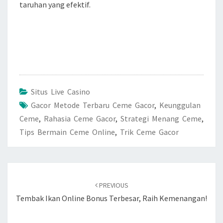
taruhan yang efektif.
Situs Live Casino
Gacor Metode Terbaru Ceme Gacor
,
Keunggulan
Ceme
,
Rahasia Ceme Gacor
,
Strategi Menang Ceme
,
Tips Bermain Ceme Online
,
Trik Ceme Gacor
Post
navigation
PREVIOUS
Tembak Ikan Online Bonus Terbesar, Raih Kemenangan!