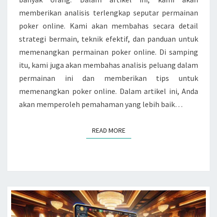
memberikan analisis terlengkap seputar permainan
poker online. Kami akan membahas secara detail
strategi bermain, teknik efektif, dan panduan untuk
memenangkan permainan poker online. Di samping
itu, kami juga akan membahas analisis peluang dalam
permainan ini dan memberikan tips untuk
memenangkan poker online. Dalam artikel ini, Anda
akan memperoleh pemahaman yang lebih baik…
READ MORE
READ MORE