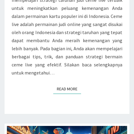
mempelajari strategi taruhan judi ceme live terbaik
untuk meningkatkan peluang kemenangan Anda
dalam permainan kartu populer ini di Indonesia. Ceme
live adalah permainan judi online yang sangat disukai
oleh orang Indonesia dan strategi taruhan yang tepat
dapat membantu Anda meraih kemenangan yang
lebih banyak. Pada bagian ini, Anda akan mempelajari
berbagai tips, trik, dan panduan strategi bermain
ceme live yang efektif. Silakan baca selengkapnya
untuk mengetahui…
READ MORE
READ MORE