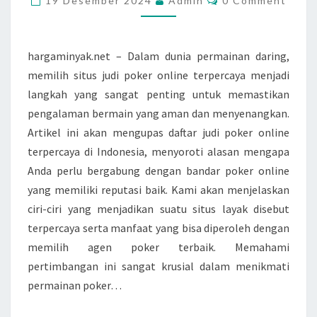
19 Desember 2024
Admin
0 Comment
INDONESIA
hargaminyak.net – Dalam dunia permainan daring,
memilih situs judi poker online terpercaya menjadi
langkah yang sangat penting untuk memastikan
pengalaman bermain yang aman dan menyenangkan.
Artikel ini akan mengupas daftar judi poker online
terpercaya di Indonesia, menyoroti alasan mengapa
Anda perlu bergabung dengan bandar poker online
yang memiliki reputasi baik. Kami akan menjelaskan
ciri-ciri yang menjadikan suatu situs layak disebut
terpercaya serta manfaat yang bisa diperoleh dengan
memilih agen poker terbaik. Memahami
pertimbangan ini sangat krusial dalam menikmati
permainan poker…