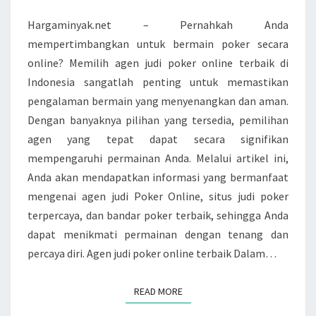
DI
INDONESIA
Hargaminyak.net – Pernahkah Anda
mempertimbangkan untuk bermain poker secara
online? Memilih agen judi poker online terbaik di
Indonesia sangatlah penting untuk memastikan
pengalaman bermain yang menyenangkan dan aman.
Dengan banyaknya pilihan yang tersedia, pemilihan
agen yang tepat dapat secara signifikan
mempengaruhi permainan Anda. Melalui artikel ini,
Anda akan mendapatkan informasi yang bermanfaat
mengenai agen judi Poker Online, situs judi poker
terpercaya, dan bandar poker terbaik, sehingga Anda
dapat menikmati permainan dengan tenang dan
percaya diri. Agen judi poker online terbaik Dalam…
READ MORE
READ MORE