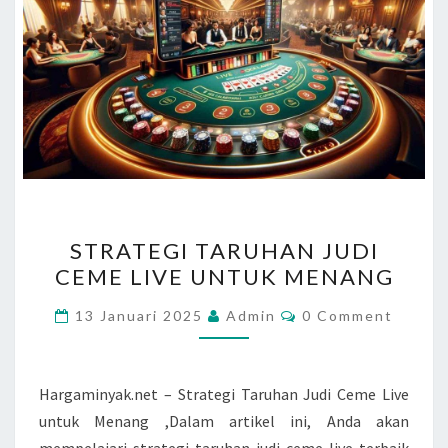
STRATEGI
STRATEGI TARUHAN JUDI
TARUHAN
CEME LIVE UNTUK MENANG
JUDI
CEME
Comments
13 Januari 2025
Admin
0 Comment
LIVE
UNTUK
MENANG
Hargaminyak.net – Strategi Taruhan Judi Ceme Live
untuk Menang ,Dalam artikel ini, Anda akan