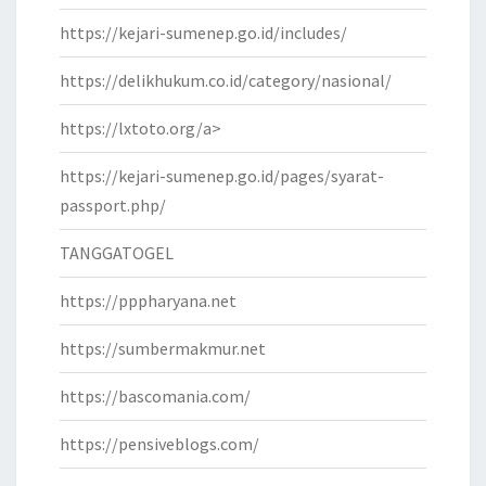
https://kejari-sumenep.go.id/includes/
https://delikhukum.co.id/category/nasional/
https://lxtoto.org/a>
https://kejari-sumenep.go.id/pages/syarat-
passport.php/
TANGGATOGEL
https://pppharyana.net
https://sumbermakmur.net
https://bascomania.com/
https://pensiveblogs.com/