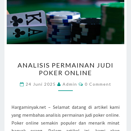
ANALISIS
ANALISIS PERMAINAN JUDI
PERMAINAN
POKER ONLINE
JUDI
POKER
Comments
24 Juni 2025
Admin
0 Comment
ONLINE
Hargaminyak.net – Selamat datang di artikel kami
yang membahas analisis permainan judi poker online.
Poker online semakin populer dan menarik minat
banyak orang. Dalam artikel ini, kami akan