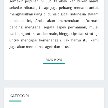
semakin populer ini. Judi tembak ikan bukan hanya
sekedar hiburan, tetapi juga peluang menarik untuk
menghasilkan uang di dunia digital Indonesia. Dalam
panduan ini, Anda akan menemukan informasi
penting mengenai segala aspek permainan, mulai
dari pengantar, cara bermain, hingga tips dan strategi
untuk mencapai kemenangan. Tak hanya itu, kami
juga akan membahas agen dan situs…
READ MORE
READ MORE
KATEGORI