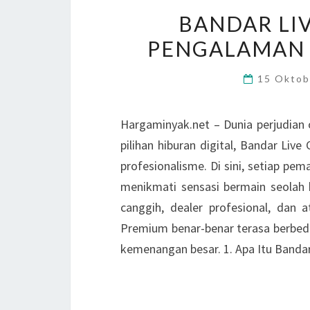
BANDAR LI
PENGALAMAN 
15 Okto
Hargaminyak.net – Dunia perjudian 
pilihan hiburan digital, Bandar L
profesionalisme. Di sini, setiap pe
menikmati sensasi bermain seolah 
canggih, dealer profesional, dan 
Premium benar-benar terasa berbeda 
kemenangan besar. 1. Apa Itu Banda