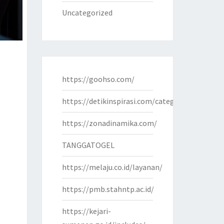
Uncategorized
https://goohso.com/
https://detikinspirasi.com/category/news/
https://zonadinamika.com/
TANGGATOGEL
https://melaju.co.id/layanan/
https://pmb.stahntp.ac.id/
https://kejari-