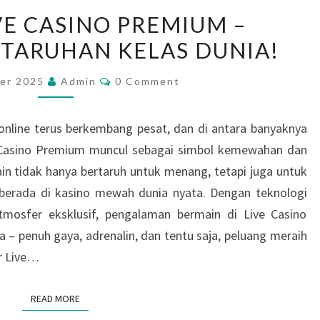
BANDAR
VE CASINO PREMIUM –
LIVE
TARUHAN KELAS DUNIA!
CASINO
PREMIUM
Comments
ber 2025
Admin
0 Comment
–
PENGALAMAN
online terus berkembang pesat, dan di antara banyaknya
TARUHAN
ive Casino Premium muncul sebagai simbol kemewahan dan
KELAS
main tidak hanya bertaruh untuk menang, tetapi juga untuk
DUNIA!
berada di kasino mewah dunia nyata. Dengan teknologi
atmosfer eksklusif, pengalaman bermain di Live Casino
– penuh gaya, adrenalin, dan tentu saja, peluang meraih
r Live…
READ MORE
READ MORE