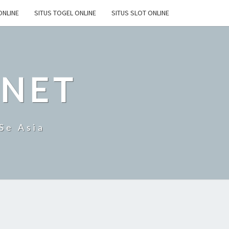
ONLINE
SITUS TOGEL ONLINE
SITUS SLOT ONLINE
.NET
Se Asia