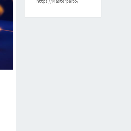
https://Masterpaito/