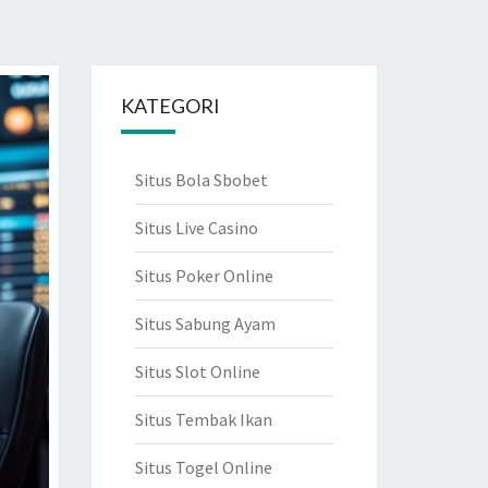
KATEGORI
Situs Bola Sbobet
Situs Live Casino
Situs Poker Online
Situs Sabung Ayam
Situs Slot Online
Situs Tembak Ikan
Situs Togel Online