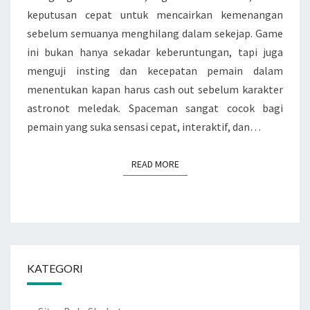
keputusan cepat untuk mencairkan kemenangan
sebelum semuanya menghilang dalam sekejap. Game
ini bukan hanya sekadar keberuntungan, tapi juga
menguji insting dan kecepatan pemain dalam
menentukan kapan harus cash out sebelum karakter
astronot meledak. Spaceman sangat cocok bagi
pemain yang suka sensasi cepat, interaktif, dan…
READ MORE
READ MORE
KATEGORI