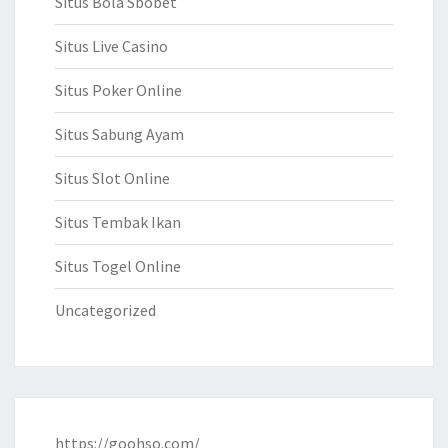
Situs Bola Sbobet
Situs Live Casino
Situs Poker Online
Situs Sabung Ayam
Situs Slot Online
Situs Tembak Ikan
Situs Togel Online
Uncategorized
https://goohso.com/