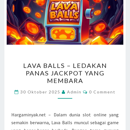
LAVA
LAVA BALLS – LEDAKAN
BALLS
PANAS JACKPOT YANG
–
MEMBARA
LEDAKAN
PANAS
Comments
30 Oktober 2025
Admin
0 Comment
JACKPOT
YANG
MEMBARA
Hargaminyak.net – Dalam dunia slot online yang
semakin berwarna, Lava Balls muncul sebagai game