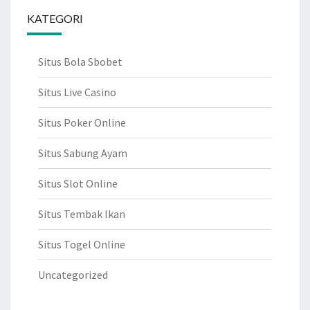
KATEGORI
Situs Bola Sbobet
Situs Live Casino
Situs Poker Online
Situs Sabung Ayam
Situs Slot Online
Situs Tembak Ikan
Situs Togel Online
Uncategorized