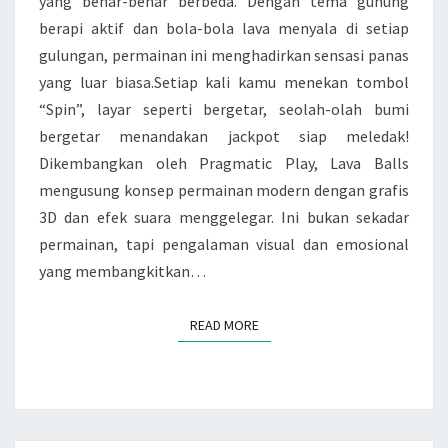
yang benar-benar berbeda. Dengan tema gunung
berapi aktif dan bola-bola lava menyala di setiap
gulungan, permainan ini menghadirkan sensasi panas
yang luar biasa.Setiap kali kamu menekan tombol
“Spin”, layar seperti bergetar, seolah-olah bumi
bergetar menandakan jackpot siap meledak!
Dikembangkan oleh Pragmatic Play, Lava Balls
mengusung konsep permainan modern dengan grafis
3D dan efek suara menggelegar. Ini bukan sekadar
permainan, tapi pengalaman visual dan emosional
yang membangkitkan…
READ MORE
READ MORE