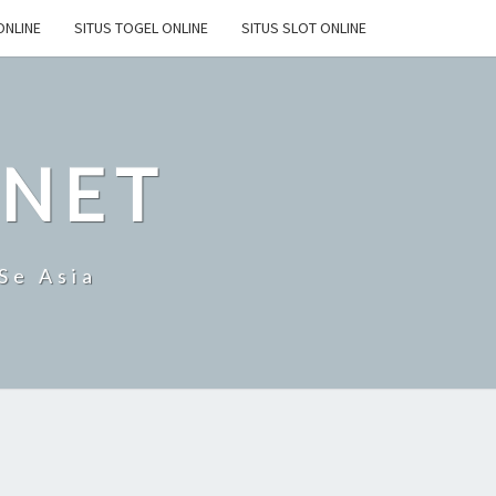
ONLINE
SITUS TOGEL ONLINE
SITUS SLOT ONLINE
.NET
Se Asia