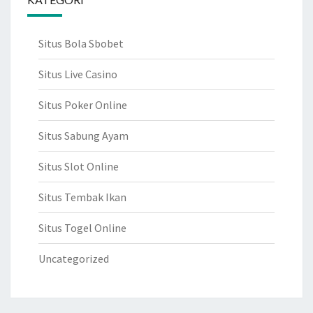
Situs Bola Sbobet
Situs Live Casino
Situs Poker Online
Situs Sabung Ayam
Situs Slot Online
Situs Tembak Ikan
Situs Togel Online
Uncategorized