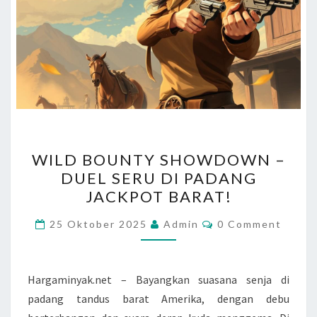
WILD
WILD BOUNTY SHOWDOWN –
BOUNTY
DUEL SERU DI PADANG
SHOWDOWN
JACKPOT BARAT!
–
DUEL
Comments
25 Oktober 2025
Admin
0 Comment
SERU
DI
PADANG
Hargaminyak.net – Bayangkan suasana senja di
JACKPOT
padang tandus barat Amerika, dengan debu