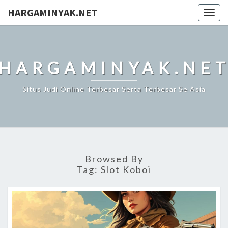
HARGAMINYAK.NET
Togg
navig
HARGAMINYAK.NE
Situs Judi Online Terbesar Serta Terbesar Se Asia
Browsed By
Tag:
Slot Koboi